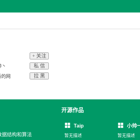
+ 关注
私 信
帅丶
拉 黑
新的网
开源作品
Taip
小帅
与数据结构和算法
暂无描述
暂无描述