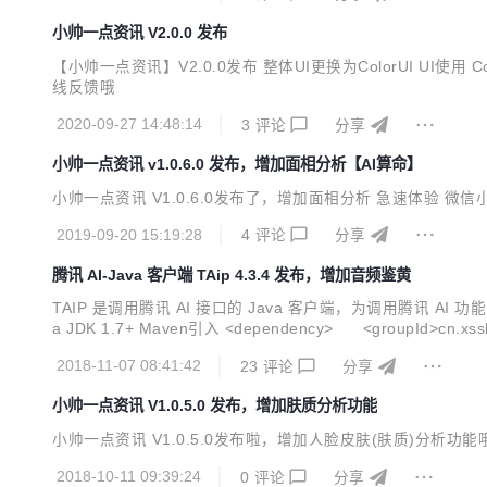
小帅一点资讯 V2.0.0 发布
【小帅一点资讯】V2.0.0发布 整体UI更换为ColorUI UI使用 ColorUI 
线反馈哦
2020-09-27 14:48:14
3
评论
分享
小帅一点资讯 v1.0.6.0 发布，增加面相分析【AI算命】
小帅一点资讯 V1.0.6.0发布了，增加面相分析 急速体验 微
2019-09-20 15:19:28
4
评论
分享
腾讯 AI-Java 客户端 TAip 4.3.4 发布，增加音频鉴黄
TAIP 是调用腾讯 AI 接口的 Java 客户端，为调用腾讯 
a JDK 1.7+ Maven引入 <dependency> <groupId>cn.xss
脸检测与分析、多人脸检测、人脸对比、跨年龄人脸识别、五官定
2018-11-07 08:41:42
23
评论
分享
小帅一点资讯 V1.0.5.0 发布，增加肤质分析功能
小帅一点资讯 V1.0.5.0发布啦，增加人脸皮肤(肤质)分析功能
2018-10-11 09:39:24
0
评论
分享