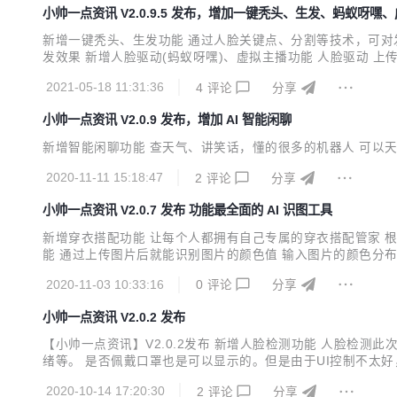
小帅一点资讯 V2.0.9.5 发布，增加一键秃头、生发、蚂蚁呀嘿
新增一键秃头、生发功能 通过人脸关键点、分割等技术，可对
发效果 新增人脸驱动(蚂蚁呀嘿)、虚拟主播功能 人脸驱动
于制作各种趣味视频及个性表情包 表情迁移：将视频中的人脸
2021-05-18 11:31:36
4
评论
分享
拟主播播报视频，口型适配度高、动作表情丰富，大幅提升内容生
小帅一点资讯 V2.0.9 发布，增加 AI 智能闲聊
新增智能闲聊功能 查天气、讲笑话，懂的很多的机器人 可以天
2020-11-11 15:18:47
2
评论
分享
小帅一点资讯 V2.0.7 发布 功能最全面的 AI 识图工具
新增穿衣搭配功能 让每个人都拥有自己专属的穿衣搭配管家 
能 通过上传图片后就能识别图片的颜色值 输入图片的颜色分布进
配 颜色识别
2020-11-03 10:33:16
0
评论
分享
小帅一点资讯 V2.0.2 发布
【小帅一点资讯】V2.0.2发布 新增人脸检测功能 人脸检
绪等。 是否佩戴口罩也是可以显示的。但是由于UI控制不太好
手表品牌，细分19386个手表型号。 目前CV二级分类的
2020-10-14 17:20:30
2
评论
分享