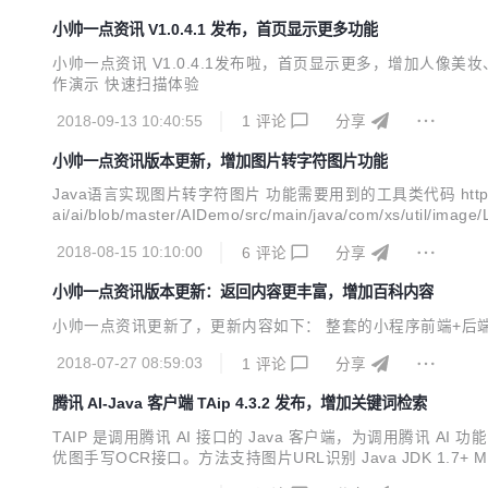
小帅一点资讯 V1.0.4.1 发布，首页显示更多功能
小帅一点资讯 V1.0.4.1发布啦，首页显示更多，增加人像
作演示 快速扫描体验
2018-09-13 10:40:55
1
评论
分享
小帅一点资讯版本更新，增加图片转字符图片功能
Java语言实现图片转字符图片 功能需要用到的工具类代码 https://gitee.com/xs
ai/ai/blob/master/AIDemo/src/main/java/com/xs/util/image/
2018-08-15 10:10:00
6
评论
分享
小帅一点资讯版本更新：返回内容更丰富，增加百科内容
小帅一点资讯更新了，更新内容如下： 整套的小程序前端+后端项目更新 
2018-07-27 08:59:03
1
评论
分享
腾讯 AI-Java 客户端 TAip 4.3.2 发布，增加关键词检索
TAIP 是调用腾讯 AI 接口的 Java 客户端，为调用腾讯 
优图手写OCR接口。方法支持图片URL识别 Java JDK 1.7+ Maven引入 <
</dependency> 全部特性 【face人脸识别】 人脸检测与分析、