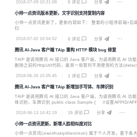
2018-07-09 10:21:08
5
评论
分享
小帅一点资讯版本更新，文字识别支持复制内容
小帅一点资讯更新了，更新内容如下： 整套的小程序前端+后端项目更新
扫
2018-07-02 10:54:52
0
评论
分享
腾讯 AI-Java 客户端 TAip 重构 HTTP 模块 bug 修复
TAIP 是调用腾讯 AI 接口的 Java 客户端，为调用腾讯 
删除之前的HttpUtil代码，废弃一些暂时不用使用的方法(detectByU
ncy> <groupId>cn.xsshome</groupId> <artifactId>taip</
2018-06-26 15:05:45
1
评论
分享
腾讯 AI-Java 客户端 TAip 新增加手写体、车牌识别
TAIP 是调用腾讯 AI 接口的 Java 客户端，为调用腾讯 
体识别、车牌识别 public class Sample { //设置APPID/APP_KEY publi
tic void main(String[...
2018-06-13 14:42:19
15
评论
分享
小帅一点资讯更新，新增人脸相似度对比
小帅一点资讯(xiaoshuaiyidianzixun) 属于个人开