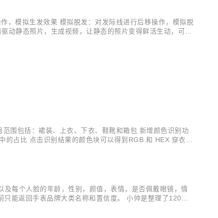
操作，模拟生发效果 模拟脱发：对发际线进行后移操作，模拟脱
表情驱动静态照片，生成视频，让静态的照片变得鲜活生动，可用
照片中 虚拟主播视频-拟真版 仅需文字输入，即可快速生成虚
目范围包括：裙装、上衣、下衣、鞋靴和箱包 新增颜色识别功
占比 点击识别结果的颜色块可以得到RGB 和 HEX 穿衣搭
图，以及每个人脸的年龄，性别，颜值，表情，是否佩戴眼镜，情
前只能返回手表品牌大类名称和置信度。 小帅是整理了120个
表名称、品牌类别、价格、型号以这几个方向进行数据回显