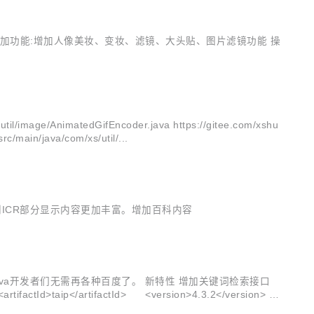
 增加功能:增加人像美妆、变妆、滤镜、大头贴、图片滤镜功能 操
age/AnimatedGifEncoder.java https://gitee.com/xshu
c/main/java/com/xs/util/...
图像识别ICR部分显示内容更加丰富。增加百科内容
，Java开发者们无需再各种百度了。 新特性 增加关键词检索接口
d>taip</artifactId> <version>4.3.2</version>