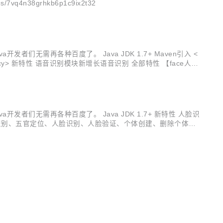
n38grhkb6p1c9ix2t32
发者们无需再各种百度了。 Java JDK 1.7+ Maven引入 <
> </dependency> 新特性 语音识别模块新增长语音识别 全部特性 【face人脸
a开发者们无需再各种百度了。 Java JDK 1.7+ 新特性 人脸识
脸识别、五官定位、人脸识别、人脸验证、个体创建、删除个体、
效】 人脸美妆、人脸变妆、图片滤镜（天天P图）、图片滤镜