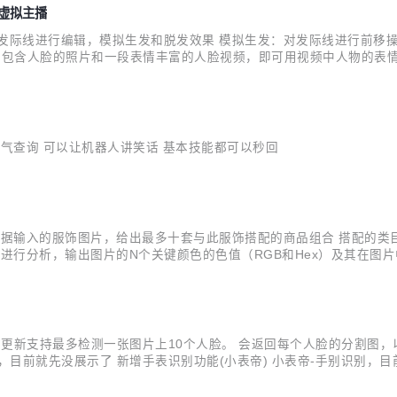
、虚拟主播
发际线进行编辑，模拟生发和脱发效果 模拟生发：对发际线进行前移
 上传包含人脸的照片和一段表情丰富的人脸视频，即可用视频中人物的
表情迁移至静态照片中 唇形迁移：将视频中人脸的唇形动作迁移到静态
产效率 表...
气查询 可以让机器人讲笑话 基本技能都可以秒回
根据输入的服饰图片，给出最多十套与此服饰搭配的商品组合 搭配的类
行分析，输出图片的N个关键颜色的色值（RGB和Hex）及其在图片中的
测此次更新支持最多检测一张图片上10个人脸。 会返回每个人脸的分割
，目前就先没展示了 新增手表识别功能(小表帝) 小表帝-手别识别，目
比较少，小帅也会尝试飞浆训练，以达到最佳的效果让各位亲们体验。 手