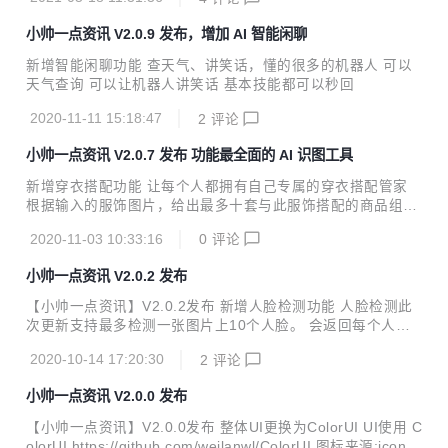
作，模拟脱发效果 新增人脸驱动(蚂蚁呀嘿)、虚拟主播功能
人脸驱动 上传包含人脸的照片和一段表情丰富的人脸视频，即
小帅一点资讯 V2.0.9 发布，增加 AI 智能闲聊
可用视频中人物的表情驱动静态照片，生成视频，让静态的照
片变得鲜活生动，可用于制作各种趣味视频及个性表情包 表情
新增智能闲聊功能 查天气、讲笑话，懂的很多的机器人 可以
迁移：将视频中的人脸表情迁移至静态照片中 唇形迁移：将视
天气查询 可以让机器人讲笑话 基本技能都可以秒回
频中人脸的唇形动作迁移到静态照片中 虚拟主播视频-拟真版
仅需文字输入，即可快速生成虚拟主播播报视频，口型适配度
2020-11-11 15:18:47
2
评论
高、动作表情丰富，大幅提升内容生产效率 表...
小帅一点资讯 V2.0.7 发布 功能最全面的 AI 识图工具
新增穿衣搭配功能 让每个人都拥有自己专属的穿衣搭配管家
根据输入的服饰图片，给出最多十套与此服饰搭配的商品组合
搭配的类目范围包括：裙装、上衣、下衣、鞋靴和箱包 新增颜
2020-11-03 10:33:16
0
评论
色识别功能 通过上传图片后就能识别图片的颜色值 输入图片
的颜色分布进行分析，输出图片的N个关键颜色的色值（RGB
小帅一点资讯 V2.0.2 发布
和Hex）及其在图片中的占比 点击识别结果的颜色块可以得到
RGB 和 HEX 穿衣搭配 颜色识别
【小帅一点资讯】V2.0.2发布 新增人脸检测功能 人脸检测此
次更新支持最多检测一张图片上10个人脸。 会返回每个人脸
的分割图，以及每个人脸的年龄，性别，颜值，表情，是否佩
2020-10-14 17:20:30
2
评论
戴眼镜，情绪等。 是否佩戴口罩也是可以显示的。但是由于U
I控制不太好，目前就先没展示了 新增手表识别功能(小表帝)
小帅一点资讯 V2.0.0 发布
小表帝-手别识别，目前只能返回手表品牌大类名称和置信
度。 小帅是整理了120个手表品牌，细分19386个手表型号。
【小帅一点资讯】V2.0.0发布 整体UI更换为ColorUI UI使用 C
目前CV二级分类的比较少，小帅也会尝试飞浆训练，以达到
olorUI https://github.com/weilanwl/ColorUI 图标来源:iconfr