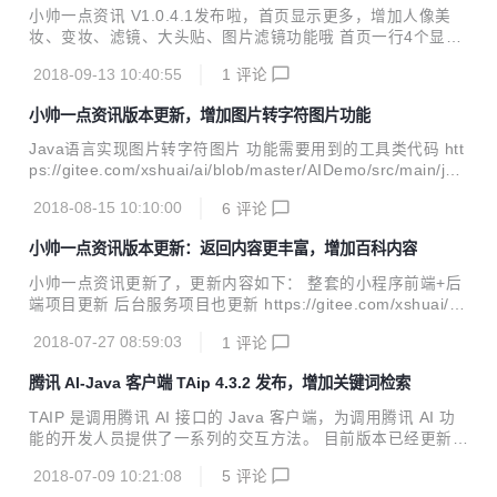
小帅一点资讯 V1.0.4.1发布啦，首页显示更多，增加人像美
妆、变妆、滤镜、大头贴、图片滤镜功能哦 首页一行4个显示
更多功能 增加功能:增加人像美妆、变妆、滤镜、大头贴、图
2018-09-13 10:40:55
1
评论
片滤镜功能 操作演示 快速扫描体验
小帅一点资讯版本更新，增加图片转字符图片功能
Java语言实现图片转字符图片 功能需要用到的工具类代码 htt
ps://gitee.com/xshuai/ai/blob/master/AIDemo/src/main/jav
a/com/xs/util/image/AnimatedGifEncoder.java https://gite
2018-08-15 10:10:00
6
评论
e.com/xshuai/ai/blob/master/AIDemo/src/main/java/com/x
s/util/image/LZWEncoder.java https://gitee.com/xshuai/ai/
小帅一点资讯版本更新：返回内容更丰富，增加百科内容
blob/master/AIDemo/src/main/java/com/xs/util/...
小帅一点资讯更新了，更新内容如下： 整套的小程序前端+后
端项目更新 后台服务项目也更新 https://gitee.com/xshuai/xa
i 图像识别ICR部分显示内容更加丰富。增加百科内容
2018-07-27 08:59:03
1
评论
腾讯 AI-Java 客户端 TAip 4.3.2 发布，增加关键词检索
TAIP 是调用腾讯 AI 接口的 Java 客户端，为调用腾讯 AI 功
能的开发人员提供了一系列的交互方法。 目前版本已经更新至
4.3.2，Java开发者们无需再各种百度了。 新特性 增加关键词
2018-07-09 10:21:08
5
评论
检索接口 优图手写OCR接口。方法支持图片URL识别 Java J