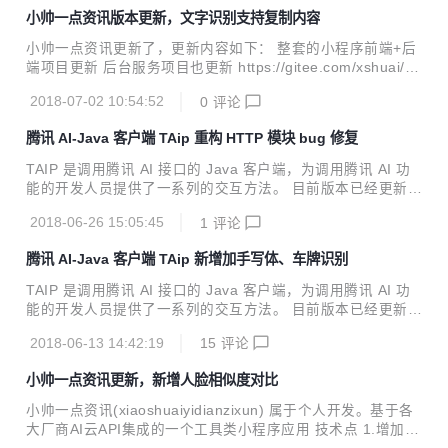
DK 1.7+ Maven引入 <dependency> <groupId>cn.xssho
小帅一点资讯版本更新，文字识别支持复制内容
me</groupId> <artifactId>taip</artifactId> <version
>4.3.2</version> </dependency> 全部特性 【face人脸识
小帅一点资讯更新了，更新内容如下： 整套的小程序前端+后
别】 人脸检测与分析、多...
端项目更新 后台服务项目也更新 https://gitee.com/xshuai/xa
i 图片文字识别OCR支持复制识别的内容了 快速体验专属码，
2018-07-02 10:54:52
0
评论
微信扫一扫
腾讯 AI-Java 客户端 TAip 重构 HTTP 模块 bug 修复
TAIP 是调用腾讯 AI 接口的 Java 客户端，为调用腾讯 AI 功
能的开发人员提供了一系列的交互方法。 目前版本已经更新至
4.3.0，Java开发者们无需再各种百度了。 新特性 HTTP模块
2018-06-26 15:05:45
1
评论
代码重构、删除之前的HttpUtil代码，废弃一些暂时不用使用
的方法(detectByUrl、handWritingOcrByUrl应该是官网做了
腾讯 AI-Java 客户端 TAip 新增加手写体、车牌识别
一些限制，接口无法正常使用image_url参数) Java JDK 1.7+
Maven引入 <dependency> <groupId>cn.xsshome</gro
TAIP 是调用腾讯 AI 接口的 Java 客户端，为调用腾讯 AI 功
upId> <artifactId>taip</artifactI...
能的开发人员提供了一系列的交互方法。 目前版本已经更新至
4.2.5，Java开发者们无需再各种百度了。 新特性 文字识别模
2018-06-13 14:42:19
15
评论
块新增手写体识别、车牌识别 public class Sample { //设
置APPID/APP_KEY public static final String APP_I
小帅一点资讯更新，新增人脸相似度对比
D = "你的 App ID"; public static final String APP_KE
Y = "你的 Api Key"; public static void main(String[...
小帅一点资讯(xiaoshuaiyidianzixun) 属于个人开发。基于各
大厂商AI云API集成的一个工具类小程序应用 技术点 1.增加了