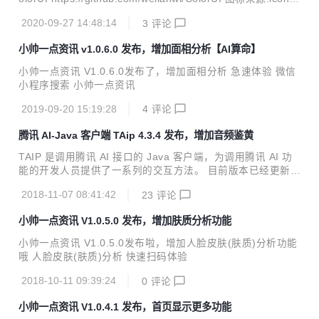
最佳的效果让各位亲们体验。 手表名称、品牌类别、价格、型
ont https://www.iconfont.cn/ 如有问题可以点击 我的-联系小
号以这几个方向进行数据回显
2020-09-27 14:48:14
3
评论
帅 进行在线反馈哦
小帅一点资讯 v1.0.6.0 发布，增加面相分析【AI算命】
小帅一点资讯 V1.0.6.0发布了，增加面相分析 急速体验 微信
小程序搜索 小帅一点资讯
2019-09-20 15:19:28
4
评论
腾讯 AI-Java 客户端 TAip 4.3.4 发布，增加音频鉴黄
TAIP 是调用腾讯 AI 接口的 Java 客户端，为调用腾讯 AI 功
能的开发人员提供了一系列的交互方法。 目前版本已经更新至
4.3.4，Java开发者们无需再各种百度了。 新特性 增加音频鉴
2018-11-07 08:41:42
23
评论
黄接口 Java JDK 1.7+ Maven引入 <dependency> <gro
upId>cn.xsshome</groupId> <artifactId>taip</artifactId
小帅一点资讯 V1.0.5.0 发布，增加肤质分析功能
> <version>4.3.4</version> </dependency> 全部特性
【face人脸识别】 人脸检测与分析、多人脸检测、人脸对比、
小帅一点资讯 V1.0.5.0发布啦，增加人脸皮肤(肤质)分析功能
跨年龄人脸识别、五官定位、...
哦 人脸皮肤(肤质)分析 快速扫码体验
2018-10-11 09:39:24
0
评论
小帅一点资讯 V1.0.4.1 发布，首页显示更多功能