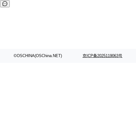
©OSCHINA(OSChina.NET)
京ICP备2025119063号