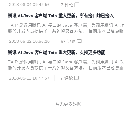
微信小程序多图上传 2.上传进度&进度条的实现 新特性 增加
2018-06-04 09:42:56
7
评论
了人脸对比。上传2张不同的面部图片。即可分析2张图片之间
的相似度。跨年龄的也可以哦 功能实现后端代码 https://gite
腾讯 AI-Java 客户端 Taip 重大更新，所有接口均已接入
e.com/xshuai/codes/7vq4n38grhkb6p1c9ix2t32
TAIP 是调用腾讯 AI 接口的 Java 客户端，为调用腾讯 AI 功
能的开发人员提供了一系列的交互方法。 目前版本已经更新至
4.2.1，Java开发者们无需再各种百度了。 Java JDK 1.7+ M
2018-05-22 10:56:20
57
评论
aven引入 <dependency> <groupId>cn.xsshome</grou
pId> <artifactId>taip</artifactId> <version>4.2.1</v
腾讯 AI-Java 客户端 Taip 重大更新，支持更多功能
ersion> </dependency> 新特性 语音识别模块新增长语音识
别 全部特性 【face人脸识别】 人脸检测与分析、多人脸检
TAIP 是调用腾讯 AI 接口的 Java 客户端，为调用腾讯 AI 功
测、人脸对比、跨年龄人脸识别、...
能的开发人员提供了一系列的交互方法。 目前版本已经更新至
4.1.0，Java开发者们无需再各种百度了。 Java JDK 1.7+ 新
2018-05-11 10:47:57
7
评论
特性 人脸识别（个体管理、信息管理）、图片特效接口服务调
用服务 【face人脸识别】 人脸检测与分析、多人脸检测、人
脸对比、跨年龄人脸识别、五官定位、人脸识别、人脸验证、
个体创建、删除个体、增加人脸、删除人脸、设置信息、获取
信息、获取组列表、获取个体列表、获取人脸列表、获取人脸
暂无更多数据
信息接口功能接入 【ptu图片特效】 人脸美妆、人脸变妆、图
片滤镜（天天P图）、图片滤镜（AI Lab）、人脸融合...