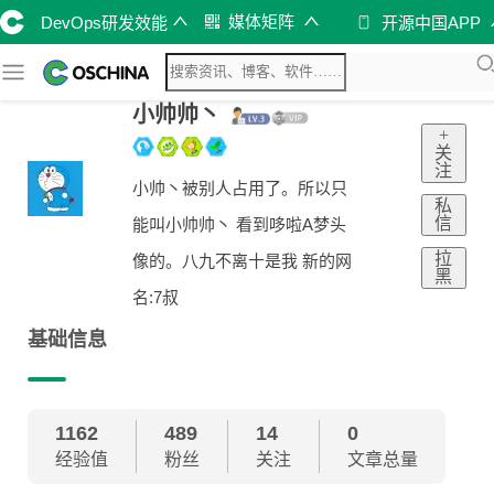
媒体矩阵
DevOps研发效能
开源中国APP
小帅帅丶
+
关
注
小帅丶被别人占用了。所以只
私
信
能叫小帅帅丶 看到哆啦A梦头
拉
像的。八九不离十是我 新的网
黑
名:7叔
基础信息
1162
489
14
0
经验值
粉丝
关注
文章总量