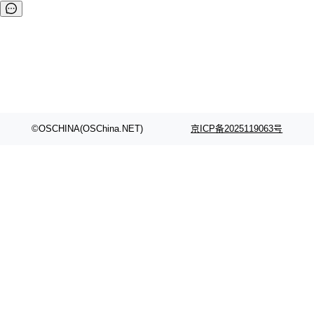
©OSCHINA(OSChina.NET)
京ICP备2025119063号