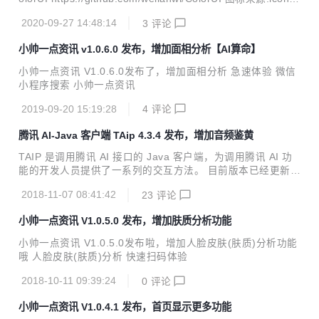
最佳的效果让各位亲们体验。 手表名称、品牌类别、价格、型
ont https://www.iconfont.cn/ 如有问题可以点击 我的-联系小
号以这几个方向进行数据回显
2020-09-27 14:48:14
3
评论
帅 进行在线反馈哦
小帅一点资讯 v1.0.6.0 发布，增加面相分析【AI算命】
小帅一点资讯 V1.0.6.0发布了，增加面相分析 急速体验 微信
小程序搜索 小帅一点资讯
2019-09-20 15:19:28
4
评论
腾讯 AI-Java 客户端 TAip 4.3.4 发布，增加音频鉴黄
TAIP 是调用腾讯 AI 接口的 Java 客户端，为调用腾讯 AI 功
能的开发人员提供了一系列的交互方法。 目前版本已经更新至
4.3.4，Java开发者们无需再各种百度了。 新特性 增加音频鉴
2018-11-07 08:41:42
23
评论
黄接口 Java JDK 1.7+ Maven引入 <dependency> <gro
upId>cn.xsshome</groupId> <artifactId>taip</artifactId
小帅一点资讯 V1.0.5.0 发布，增加肤质分析功能
> <version>4.3.4</version> </dependency> 全部特性
【face人脸识别】 人脸检测与分析、多人脸检测、人脸对比、
小帅一点资讯 V1.0.5.0发布啦，增加人脸皮肤(肤质)分析功能
跨年龄人脸识别、五官定位、...
哦 人脸皮肤(肤质)分析 快速扫码体验
2018-10-11 09:39:24
0
评论
小帅一点资讯 V1.0.4.1 发布，首页显示更多功能