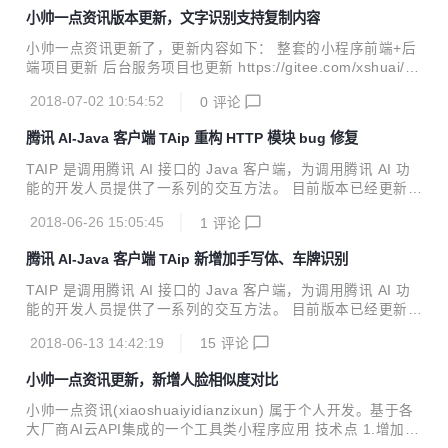
DK 1.7+ Maven引入 <dependency> <groupId>cn.xssho
小帅一点资讯版本更新，文字识别支持复制内容
me</groupId> <artifactId>taip</artifactId> <version
>4.3.2</version> </dependency> 全部特性 【face人脸识
小帅一点资讯更新了，更新内容如下： 整套的小程序前端+后
别】 人脸检测与分析、多...
端项目更新 后台服务项目也更新 https://gitee.com/xshuai/xa
i 图片文字识别OCR支持复制识别的内容了 快速体验专属码，
2018-07-02 10:54:52
0
评论
微信扫一扫
腾讯 AI-Java 客户端 TAip 重构 HTTP 模块 bug 修复
TAIP 是调用腾讯 AI 接口的 Java 客户端，为调用腾讯 AI 功
能的开发人员提供了一系列的交互方法。 目前版本已经更新至
4.3.0，Java开发者们无需再各种百度了。 新特性 HTTP模块
2018-06-26 15:05:45
1
评论
代码重构、删除之前的HttpUtil代码，废弃一些暂时不用使用
的方法(detectByUrl、handWritingOcrByUrl应该是官网做了
腾讯 AI-Java 客户端 TAip 新增加手写体、车牌识别
一些限制，接口无法正常使用image_url参数) Java JDK 1.7+
Maven引入 <dependency> <groupId>cn.xsshome</gro
TAIP 是调用腾讯 AI 接口的 Java 客户端，为调用腾讯 AI 功
upId> <artifactId>taip</artifactI...
能的开发人员提供了一系列的交互方法。 目前版本已经更新至
4.2.5，Java开发者们无需再各种百度了。 新特性 文字识别模
2018-06-13 14:42:19
15
评论
块新增手写体识别、车牌识别 public class Sample { //设
置APPID/APP_KEY public static final String APP_I
小帅一点资讯更新，新增人脸相似度对比
D = "你的 App ID"; public static final String APP_KE
Y = "你的 Api Key"; public static void main(String[...
小帅一点资讯(xiaoshuaiyidianzixun) 属于个人开发。基于各
大厂商AI云API集成的一个工具类小程序应用 技术点 1.增加了