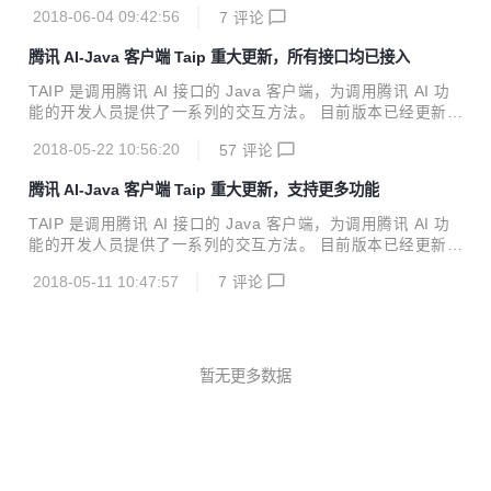
微信小程序多图上传 2.上传进度&进度条的实现 新特性 增加
2018-06-04 09:42:56
7
评论
了人脸对比。上传2张不同的面部图片。即可分析2张图片之间
的相似度。跨年龄的也可以哦 功能实现后端代码 https://gite
腾讯 AI-Java 客户端 Taip 重大更新，所有接口均已接入
e.com/xshuai/codes/7vq4n38grhkb6p1c9ix2t32
TAIP 是调用腾讯 AI 接口的 Java 客户端，为调用腾讯 AI 功
能的开发人员提供了一系列的交互方法。 目前版本已经更新至
4.2.1，Java开发者们无需再各种百度了。 Java JDK 1.7+ M
2018-05-22 10:56:20
57
评论
aven引入 <dependency> <groupId>cn.xsshome</grou
pId> <artifactId>taip</artifactId> <version>4.2.1</v
腾讯 AI-Java 客户端 Taip 重大更新，支持更多功能
ersion> </dependency> 新特性 语音识别模块新增长语音识
别 全部特性 【face人脸识别】 人脸检测与分析、多人脸检
TAIP 是调用腾讯 AI 接口的 Java 客户端，为调用腾讯 AI 功
测、人脸对比、跨年龄人脸识别、...
能的开发人员提供了一系列的交互方法。 目前版本已经更新至
4.1.0，Java开发者们无需再各种百度了。 Java JDK 1.7+ 新
2018-05-11 10:47:57
7
评论
特性 人脸识别（个体管理、信息管理）、图片特效接口服务调
用服务 【face人脸识别】 人脸检测与分析、多人脸检测、人
脸对比、跨年龄人脸识别、五官定位、人脸识别、人脸验证、
个体创建、删除个体、增加人脸、删除人脸、设置信息、获取
信息、获取组列表、获取个体列表、获取人脸列表、获取人脸
暂无更多数据
信息接口功能接入 【ptu图片特效】 人脸美妆、人脸变妆、图
片滤镜（天天P图）、图片滤镜（AI Lab）、人脸融合...