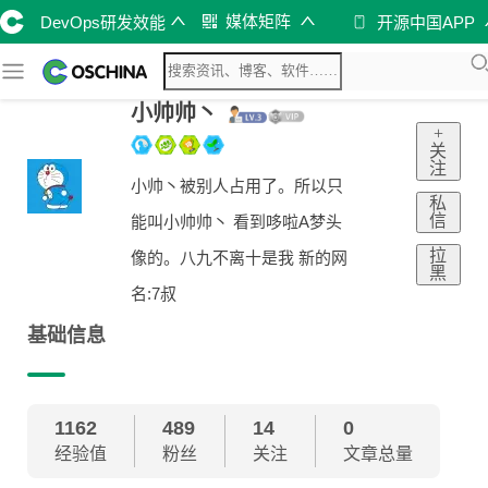
媒体矩阵
DevOps研发效能
开源中国APP
小帅帅丶
+
关
注
小帅丶被别人占用了。所以只
私
信
能叫小帅帅丶 看到哆啦A梦头
拉
像的。八九不离十是我 新的网
黑
名:7叔
基础信息
1162
489
14
0
经验值
粉丝
关注
文章总量