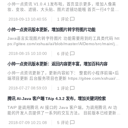
小帅一点资讯 V1.0.4.1发布啦，首页显示更多，增加人像美
妆、变妆、滤镜、大头贴、图片滤镜功能哦 首页一行4个显示
更多功能 增加功能:增加人像美妆、变妆、滤镜、大头贴、图
2018-09-13 10:40:55
1
评论
片滤镜功能 操作演示 快速扫描体验
小帅一点资讯版本更新，增加图片转字符图片功能
Java语言实现图片转字符图片 功能需要用到的工具类代码 htt
ps://gitee.com/xshuai/ai/blob/master/AIDemo/src/main/jav
a/com/xs/util/image/AnimatedGifEncoder.java https://gite
2018-08-15 10:10:00
6
评论
e.com/xshuai/ai/blob/master/AIDemo/src/main/java/com/x
s/util/image/LZWEncoder.java https://gitee.com/xshuai/ai/
小帅一点资讯版本更新：返回内容更丰富，增加百科内容
blob/master/AIDemo/src/main/java/com/xs/util/...
小帅一点资讯更新了，更新内容如下： 整套的小程序前端+后
端项目更新 后台服务项目也更新 https://gitee.com/xshuai/xa
i 图像识别ICR部分显示内容更加丰富。增加百科内容
2018-07-27 08:59:03
1
评论
腾讯 AI-Java 客户端 TAip 4.3.2 发布，增加关键词检索
TAIP 是调用腾讯 AI 接口的 Java 客户端，为调用腾讯 AI 功
能的开发人员提供了一系列的交互方法。 目前版本已经更新至
4.3.2，Java开发者们无需再各种百度了。 新特性 增加关键词
2018-07-09 10:21:08
5
评论
检索接口 优图手写OCR接口。方法支持图片URL识别 Java J