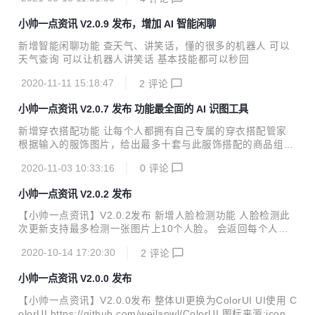
作，模拟脱发效果 新增人脸驱动(蚂蚁呀嘿)、虚拟主播功能
人脸驱动 上传包含人脸的照片和一段表情丰富的人脸视频，即
小帅一点资讯 V2.0.9 发布，增加 AI 智能闲聊
可用视频中人物的表情驱动静态照片，生成视频，让静态的照
片变得鲜活生动，可用于制作各种趣味视频及个性表情包 表情
新增智能闲聊功能 查天气、讲笑话，懂的很多的机器人 可以
迁移：将视频中的人脸表情迁移至静态照片中 唇形迁移：将视
天气查询 可以让机器人讲笑话 基本技能都可以秒回
频中人脸的唇形动作迁移到静态照片中 虚拟主播视频-拟真版
仅需文字输入，即可快速生成虚拟主播播报视频，口型适配度
2020-11-11 15:18:47
2
评论
高、动作表情丰富，大幅提升内容生产效率 表...
小帅一点资讯 V2.0.7 发布 功能最全面的 AI 识图工具
新增穿衣搭配功能 让每个人都拥有自己专属的穿衣搭配管家
根据输入的服饰图片，给出最多十套与此服饰搭配的商品组合
搭配的类目范围包括：裙装、上衣、下衣、鞋靴和箱包 新增颜
2020-11-03 10:33:16
0
评论
色识别功能 通过上传图片后就能识别图片的颜色值 输入图片
的颜色分布进行分析，输出图片的N个关键颜色的色值（RGB
小帅一点资讯 V2.0.2 发布
和Hex）及其在图片中的占比 点击识别结果的颜色块可以得到
RGB 和 HEX 穿衣搭配 颜色识别
【小帅一点资讯】V2.0.2发布 新增人脸检测功能 人脸检测此
次更新支持最多检测一张图片上10个人脸。 会返回每个人脸
的分割图，以及每个人脸的年龄，性别，颜值，表情，是否佩
2020-10-14 17:20:30
2
评论
戴眼镜，情绪等。 是否佩戴口罩也是可以显示的。但是由于U
I控制不太好，目前就先没展示了 新增手表识别功能(小表帝)
小帅一点资讯 V2.0.0 发布
小表帝-手别识别，目前只能返回手表品牌大类名称和置信
度。 小帅是整理了120个手表品牌，细分19386个手表型号。
【小帅一点资讯】V2.0.0发布 整体UI更换为ColorUI UI使用 C
目前CV二级分类的比较少，小帅也会尝试飞浆训练，以达到
olorUI https://github.com/weilanwl/ColorUI 图标来源:iconfr