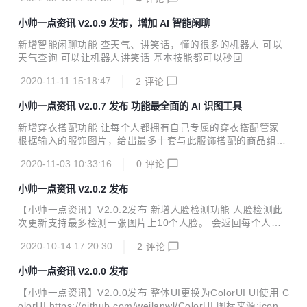
作，模拟脱发效果 新增人脸驱动(蚂蚁呀嘿)、虚拟主播功能
人脸驱动 上传包含人脸的照片和一段表情丰富的人脸视频，即
小帅一点资讯 V2.0.9 发布，增加 AI 智能闲聊
可用视频中人物的表情驱动静态照片，生成视频，让静态的照
片变得鲜活生动，可用于制作各种趣味视频及个性表情包 表情
新增智能闲聊功能 查天气、讲笑话，懂的很多的机器人 可以
迁移：将视频中的人脸表情迁移至静态照片中 唇形迁移：将视
天气查询 可以让机器人讲笑话 基本技能都可以秒回
频中人脸的唇形动作迁移到静态照片中 虚拟主播视频-拟真版
仅需文字输入，即可快速生成虚拟主播播报视频，口型适配度
2020-11-11 15:18:47
2
评论
高、动作表情丰富，大幅提升内容生产效率 表...
小帅一点资讯 V2.0.7 发布 功能最全面的 AI 识图工具
新增穿衣搭配功能 让每个人都拥有自己专属的穿衣搭配管家
根据输入的服饰图片，给出最多十套与此服饰搭配的商品组合
搭配的类目范围包括：裙装、上衣、下衣、鞋靴和箱包 新增颜
2020-11-03 10:33:16
0
评论
色识别功能 通过上传图片后就能识别图片的颜色值 输入图片
的颜色分布进行分析，输出图片的N个关键颜色的色值（RGB
小帅一点资讯 V2.0.2 发布
和Hex）及其在图片中的占比 点击识别结果的颜色块可以得到
RGB 和 HEX 穿衣搭配 颜色识别
【小帅一点资讯】V2.0.2发布 新增人脸检测功能 人脸检测此
次更新支持最多检测一张图片上10个人脸。 会返回每个人脸
的分割图，以及每个人脸的年龄，性别，颜值，表情，是否佩
2020-10-14 17:20:30
2
评论
戴眼镜，情绪等。 是否佩戴口罩也是可以显示的。但是由于U
I控制不太好，目前就先没展示了 新增手表识别功能(小表帝)
小帅一点资讯 V2.0.0 发布
小表帝-手别识别，目前只能返回手表品牌大类名称和置信
度。 小帅是整理了120个手表品牌，细分19386个手表型号。
【小帅一点资讯】V2.0.0发布 整体UI更换为ColorUI UI使用 C
目前CV二级分类的比较少，小帅也会尝试飞浆训练，以达到
olorUI https://github.com/weilanwl/ColorUI 图标来源:iconfr