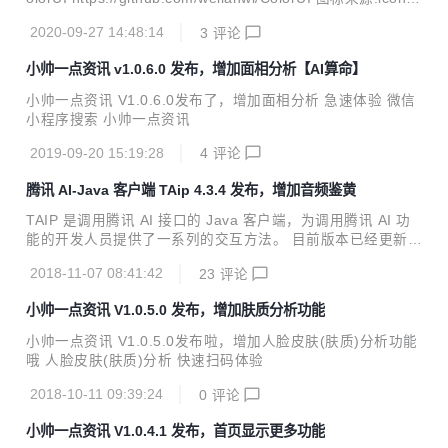
最佳的效果让各位亲们体验。 手表名称、品牌类别、价格、型
ont https://www.iconfont.cn/ 如有问题可以点击 我的-联系小
号以这几个方向进行数据回显
2020-09-27 14:48:14
3
评论
帅 进行在线反馈哦
小帅一点资讯 v1.0.6.0 发布，增加面相分析【AI算命】
小帅一点资讯 V1.0.6.0发布了，增加面相分析 急速体验 微信
小程序搜索 小帅一点资讯
2019-09-20 15:19:28
4
评论
腾讯 AI-Java 客户端 TAip 4.3.4 发布，增加音频鉴黄
TAIP 是调用腾讯 AI 接口的 Java 客户端，为调用腾讯 AI 功
能的开发人员提供了一系列的交互方法。 目前版本已经更新至
4.3.4，Java开发者们无需再各种百度了。 新特性 增加音频鉴
2018-11-07 08:41:42
23
评论
黄接口 Java JDK 1.7+ Maven引入 <dependency> <gro
upId>cn.xsshome</groupId> <artifactId>taip</artifactId
小帅一点资讯 V1.0.5.0 发布，增加肤质分析功能
> <version>4.3.4</version> </dependency> 全部特性
【face人脸识别】 人脸检测与分析、多人脸检测、人脸对比、
小帅一点资讯 V1.0.5.0发布啦，增加人脸皮肤(肤质)分析功能
跨年龄人脸识别、五官定位、...
哦 人脸皮肤(肤质)分析 快速扫码体验
2018-10-11 09:39:24
0
评论
小帅一点资讯 V1.0.4.1 发布，首页显示更多功能