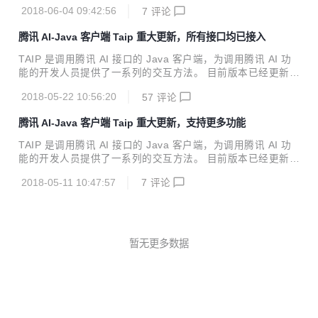
微信小程序多图上传 2.上传进度&进度条的实现 新特性 增加
2018-06-04 09:42:56
7
评论
了人脸对比。上传2张不同的面部图片。即可分析2张图片之间
的相似度。跨年龄的也可以哦 功能实现后端代码 https://gite
腾讯 AI-Java 客户端 Taip 重大更新，所有接口均已接入
e.com/xshuai/codes/7vq4n38grhkb6p1c9ix2t32
TAIP 是调用腾讯 AI 接口的 Java 客户端，为调用腾讯 AI 功
能的开发人员提供了一系列的交互方法。 目前版本已经更新至
4.2.1，Java开发者们无需再各种百度了。 Java JDK 1.7+ M
2018-05-22 10:56:20
57
评论
aven引入 <dependency> <groupId>cn.xsshome</grou
pId> <artifactId>taip</artifactId> <version>4.2.1</v
腾讯 AI-Java 客户端 Taip 重大更新，支持更多功能
ersion> </dependency> 新特性 语音识别模块新增长语音识
别 全部特性 【face人脸识别】 人脸检测与分析、多人脸检
TAIP 是调用腾讯 AI 接口的 Java 客户端，为调用腾讯 AI 功
测、人脸对比、跨年龄人脸识别、...
能的开发人员提供了一系列的交互方法。 目前版本已经更新至
4.1.0，Java开发者们无需再各种百度了。 Java JDK 1.7+ 新
2018-05-11 10:47:57
7
评论
特性 人脸识别（个体管理、信息管理）、图片特效接口服务调
用服务 【face人脸识别】 人脸检测与分析、多人脸检测、人
脸对比、跨年龄人脸识别、五官定位、人脸识别、人脸验证、
个体创建、删除个体、增加人脸、删除人脸、设置信息、获取
信息、获取组列表、获取个体列表、获取人脸列表、获取人脸
暂无更多数据
信息接口功能接入 【ptu图片特效】 人脸美妆、人脸变妆、图
片滤镜（天天P图）、图片滤镜（AI Lab）、人脸融合...