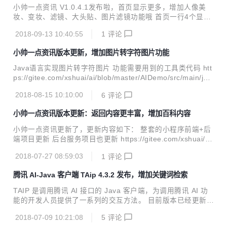
小帅一点资讯 V1.0.4.1发布啦，首页显示更多，增加人像美
妆、变妆、滤镜、大头贴、图片滤镜功能哦 首页一行4个显示
更多功能 增加功能:增加人像美妆、变妆、滤镜、大头贴、图
2018-09-13 10:40:55
1
评论
片滤镜功能 操作演示 快速扫描体验
小帅一点资讯版本更新，增加图片转字符图片功能
Java语言实现图片转字符图片 功能需要用到的工具类代码 htt
ps://gitee.com/xshuai/ai/blob/master/AIDemo/src/main/jav
a/com/xs/util/image/AnimatedGifEncoder.java https://gite
2018-08-15 10:10:00
6
评论
e.com/xshuai/ai/blob/master/AIDemo/src/main/java/com/x
s/util/image/LZWEncoder.java https://gitee.com/xshuai/ai/
小帅一点资讯版本更新：返回内容更丰富，增加百科内容
blob/master/AIDemo/src/main/java/com/xs/util/...
小帅一点资讯更新了，更新内容如下： 整套的小程序前端+后
端项目更新 后台服务项目也更新 https://gitee.com/xshuai/xa
i 图像识别ICR部分显示内容更加丰富。增加百科内容
2018-07-27 08:59:03
1
评论
腾讯 AI-Java 客户端 TAip 4.3.2 发布，增加关键词检索
TAIP 是调用腾讯 AI 接口的 Java 客户端，为调用腾讯 AI 功
能的开发人员提供了一系列的交互方法。 目前版本已经更新至
4.3.2，Java开发者们无需再各种百度了。 新特性 增加关键词
2018-07-09 10:21:08
5
评论
检索接口 优图手写OCR接口。方法支持图片URL识别 Java J