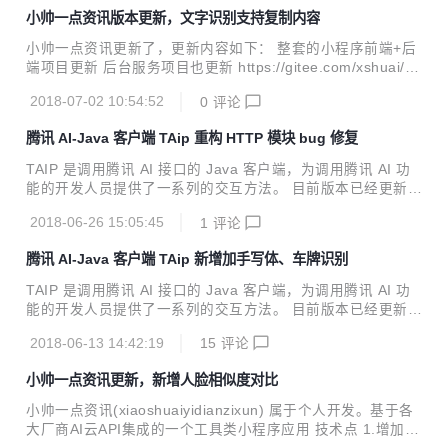
DK 1.7+ Maven引入 <dependency> <groupId>cn.xssho
小帅一点资讯版本更新，文字识别支持复制内容
me</groupId> <artifactId>taip</artifactId> <version
>4.3.2</version> </dependency> 全部特性 【face人脸识
小帅一点资讯更新了，更新内容如下： 整套的小程序前端+后
别】 人脸检测与分析、多...
端项目更新 后台服务项目也更新 https://gitee.com/xshuai/xa
i 图片文字识别OCR支持复制识别的内容了 快速体验专属码，
2018-07-02 10:54:52
0
评论
微信扫一扫
腾讯 AI-Java 客户端 TAip 重构 HTTP 模块 bug 修复
TAIP 是调用腾讯 AI 接口的 Java 客户端，为调用腾讯 AI 功
能的开发人员提供了一系列的交互方法。 目前版本已经更新至
4.3.0，Java开发者们无需再各种百度了。 新特性 HTTP模块
2018-06-26 15:05:45
1
评论
代码重构、删除之前的HttpUtil代码，废弃一些暂时不用使用
的方法(detectByUrl、handWritingOcrByUrl应该是官网做了
腾讯 AI-Java 客户端 TAip 新增加手写体、车牌识别
一些限制，接口无法正常使用image_url参数) Java JDK 1.7+
Maven引入 <dependency> <groupId>cn.xsshome</gro
TAIP 是调用腾讯 AI 接口的 Java 客户端，为调用腾讯 AI 功
upId> <artifactId>taip</artifactI...
能的开发人员提供了一系列的交互方法。 目前版本已经更新至
4.2.5，Java开发者们无需再各种百度了。 新特性 文字识别模
2018-06-13 14:42:19
15
评论
块新增手写体识别、车牌识别 public class Sample { //设
置APPID/APP_KEY public static final String APP_I
小帅一点资讯更新，新增人脸相似度对比
D = "你的 App ID"; public static final String APP_KE
Y = "你的 Api Key"; public static void main(String[...
小帅一点资讯(xiaoshuaiyidianzixun) 属于个人开发。基于各
大厂商AI云API集成的一个工具类小程序应用 技术点 1.增加了