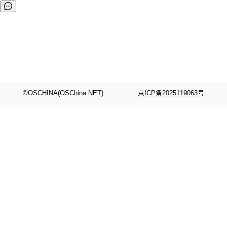
©OSCHINA(OSChina.NET)
京ICP备2025119063号