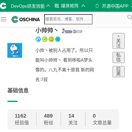
媒体矩阵
DevOps研发效能
开源中国APP
小帅帅丶
+
关
注
小帅丶被别人占用了。所以只
私
信
能叫小帅帅丶 看到哆啦A梦头
拉
像的。八九不离十是我 新的网
黑
名:7叔
基础信息
1162
489
14
0
经验值
粉丝
关注
文章总量