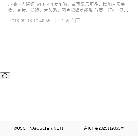
小帅一点资讯 V1.0.4.1发布啦，首页显示更多，增加人像美
妆、变妆、滤镜、大头贴、图片滤镜功能哦 首页一行4个显示
更多功能 增加功能:增加人像美妆、变妆、滤镜、大头贴、图
2018-09-13 10:40:55
1
评论
片滤镜功能 操作演示 快速扫描体验
©OSCHINA(OSChina.NET)
京ICP备2025119063号