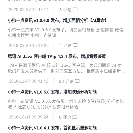
最佳的效果让各位亲们体验。 手表名称、品牌类别、价格、型
ont https://www.iconfont.cn/ 如有问题可以点击 我的-联系小
号以这几个方向进行数据回显
2020-09-27 14:48:14
3
评论
帅 进行在线反馈哦
小帅一点资讯 v1.0.6.0 发布，增加面相分析【AI算命】
小帅一点资讯 V1.0.6.0发布了，增加面相分析 急速体验 微信
小程序搜索 小帅一点资讯
2019-09-20 15:19:28
4
评论
腾讯 AI-Java 客户端 TAip 4.3.4 发布，增加音频鉴黄
TAIP 是调用腾讯 AI 接口的 Java 客户端，为调用腾讯 AI 功
能的开发人员提供了一系列的交互方法。 目前版本已经更新至
4.3.4，Java开发者们无需再各种百度了。 新特性 增加音频鉴
2018-11-07 08:41:42
23
评论
黄接口 Java JDK 1.7+ Maven引入 <dependency> <gro
upId>cn.xsshome</groupId> <artifactId>taip</artifactId
小帅一点资讯 V1.0.5.0 发布，增加肤质分析功能
> <version>4.3.4</version> </dependency> 全部特性
【face人脸识别】 人脸检测与分析、多人脸检测、人脸对比、
小帅一点资讯 V1.0.5.0发布啦，增加人脸皮肤(肤质)分析功能
跨年龄人脸识别、五官定位、...
哦 人脸皮肤(肤质)分析 快速扫码体验
2018-10-11 09:39:24
0
评论
小帅一点资讯 V1.0.4.1 发布，首页显示更多功能