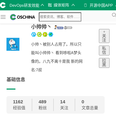
媒体矩阵
DevOps研发效能
开源中国APP
小帅帅丶
+
关
注
小帅丶被别人占用了。所以只
私
信
能叫小帅帅丶 看到哆啦A梦头
拉
像的。八九不离十是我 新的网
黑
名:7叔
基础信息
1162
489
14
0
经验值
粉丝
关注
文章总量