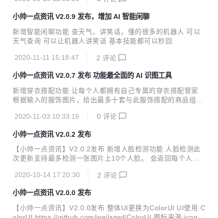
作，模拟脱发效果 新增人脸驱动(蚂蚁呀嘿)、虚拟主播功能
人脸驱动 上传包含人脸的照片和一段表情丰富的人脸视频，即
小帅一点资讯 V2.0.9 发布，增加 AI 智能闲聊
可用视频中人物的表情驱动静态照片，生成视频，让静态的照
片变得鲜活生动，可用于制作各种趣味视频及个性表情包 表情
新增智能闲聊功能 查天气、讲笑话，懂的很多的机器人 可以
迁移：将视频中的人脸表情迁移至静态照片中 唇形迁移：将视
天气查询 可以让机器人讲笑话 基本技能都可以秒回
频中人脸的唇形动作迁移到静态照片中 虚拟主播视频-拟真版
仅需文字输入，即可快速生成虚拟主播播报视频，口型适配度
2020-11-11 15:18:47
2
评论
高、动作表情丰富，大幅提升内容生产效率 表...
小帅一点资讯 V2.0.7 发布 功能最全面的 AI 识图工具
新增穿衣搭配功能 让每个人都拥有自己专属的穿衣搭配管家
根据输入的服饰图片，给出最多十套与此服饰搭配的商品组合
搭配的类目范围包括：裙装、上衣、下衣、鞋靴和箱包 新增颜
2020-11-03 10:33:16
0
评论
色识别功能 通过上传图片后就能识别图片的颜色值 输入图片
的颜色分布进行分析，输出图片的N个关键颜色的色值（RGB
小帅一点资讯 V2.0.2 发布
和Hex）及其在图片中的占比 点击识别结果的颜色块可以得到
RGB 和 HEX 穿衣搭配 颜色识别
【小帅一点资讯】V2.0.2发布 新增人脸检测功能 人脸检测此
次更新支持最多检测一张图片上10个人脸。 会返回每个人脸
的分割图，以及每个人脸的年龄，性别，颜值，表情，是否佩
2020-10-14 17:20:30
2
评论
戴眼镜，情绪等。 是否佩戴口罩也是可以显示的。但是由于U
I控制不太好，目前就先没展示了 新增手表识别功能(小表帝)
小帅一点资讯 V2.0.0 发布
小表帝-手别识别，目前只能返回手表品牌大类名称和置信
度。 小帅是整理了120个手表品牌，细分19386个手表型号。
【小帅一点资讯】V2.0.0发布 整体UI更换为ColorUI UI使用 C
目前CV二级分类的比较少，小帅也会尝试飞浆训练，以达到
olorUI https://github.com/weilanwl/ColorUI 图标来源:iconfr