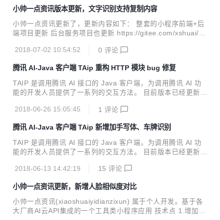
DK 1.7+ Maven引入 <dependency> <groupId>cn.xssho
小帅一点资讯版本更新，文字识别支持复制内容
me</groupId> <artifactId>taip</artifactId> <version
>4.3.2</version> </dependency> 全部特性 【face人脸识
小帅一点资讯更新了，更新内容如下： 整套的小程序前端+后
别】 人脸检测与分析、多...
端项目更新 后台服务项目也更新 https://gitee.com/xshuai/xa
i 图片文字识别OCR支持复制识别的内容了 快速体验专属码，
2018-07-02 10:54:52
0
评论
微信扫一扫
腾讯 AI-Java 客户端 TAip 重构 HTTP 模块 bug 修复
TAIP 是调用腾讯 AI 接口的 Java 客户端，为调用腾讯 AI 功
能的开发人员提供了一系列的交互方法。 目前版本已经更新至
4.3.0，Java开发者们无需再各种百度了。 新特性 HTTP模块
2018-06-26 15:05:45
1
评论
代码重构、删除之前的HttpUtil代码，废弃一些暂时不用使用
的方法(detectByUrl、handWritingOcrByUrl应该是官网做了
腾讯 AI-Java 客户端 TAip 新增加手写体、车牌识别
一些限制，接口无法正常使用image_url参数) Java JDK 1.7+
Maven引入 <dependency> <groupId>cn.xsshome</gro
TAIP 是调用腾讯 AI 接口的 Java 客户端，为调用腾讯 AI 功
upId> <artifactId>taip</artifactI...
能的开发人员提供了一系列的交互方法。 目前版本已经更新至
4.2.5，Java开发者们无需再各种百度了。 新特性 文字识别模
2018-06-13 14:42:19
15
评论
块新增手写体识别、车牌识别 public class Sample { //设
置APPID/APP_KEY public static final String APP_I
小帅一点资讯更新，新增人脸相似度对比
D = "你的 App ID"; public static final String APP_KE
Y = "你的 Api Key"; public static void main(String[...
小帅一点资讯(xiaoshuaiyidianzixun) 属于个人开发。基于各
大厂商AI云API集成的一个工具类小程序应用 技术点 1.增加了