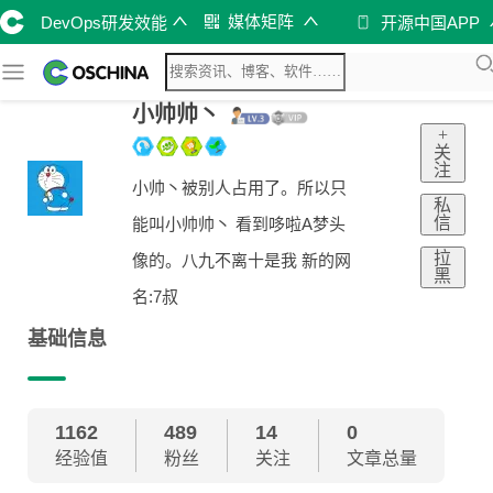
媒体矩阵
DevOps研发效能
开源中国APP
小帅帅丶
+
关
注
小帅丶被别人占用了。所以只
私
信
能叫小帅帅丶 看到哆啦A梦头
拉
像的。八九不离十是我 新的网
黑
名:7叔
基础信息
1162
489
14
0
经验值
粉丝
关注
文章总量