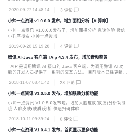
最佳的效果让各位亲们体验。 手表名称、品牌类别、价格、型
ont https://www.iconfont.cn/ 如有问题可以点击 我的-联系小
号以这几个方向进行数据回显
2020-09-27 14:48:14
3
评论
帅 进行在线反馈哦
小帅一点资讯 v1.0.6.0 发布，增加面相分析【AI算命】
小帅一点资讯 V1.0.6.0发布了，增加面相分析 急速体验 微信
小程序搜索 小帅一点资讯
2019-09-20 15:19:28
4
评论
腾讯 AI-Java 客户端 TAip 4.3.4 发布，增加音频鉴黄
TAIP 是调用腾讯 AI 接口的 Java 客户端，为调用腾讯 AI 功
能的开发人员提供了一系列的交互方法。 目前版本已经更新至
4.3.4，Java开发者们无需再各种百度了。 新特性 增加音频鉴
2018-11-07 08:41:42
23
评论
黄接口 Java JDK 1.7+ Maven引入 <dependency> <gro
upId>cn.xsshome</groupId> <artifactId>taip</artifactId
小帅一点资讯 V1.0.5.0 发布，增加肤质分析功能
> <version>4.3.4</version> </dependency> 全部特性
【face人脸识别】 人脸检测与分析、多人脸检测、人脸对比、
小帅一点资讯 V1.0.5.0发布啦，增加人脸皮肤(肤质)分析功能
跨年龄人脸识别、五官定位、...
哦 人脸皮肤(肤质)分析 快速扫码体验
2018-10-11 09:39:24
0
评论
小帅一点资讯 V1.0.4.1 发布，首页显示更多功能