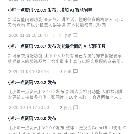
作，模拟脱发效果 新增人脸驱动(蚂蚁呀嘿)、虚拟主播功能
人脸驱动 上传包含人脸的照片和一段表情丰富的人脸视频，即
小帅一点资讯 V2.0.9 发布，增加 AI 智能闲聊
可用视频中人物的表情驱动静态照片，生成视频，让静态的照
片变得鲜活生动，可用于制作各种趣味视频及个性表情包 表情
新增智能闲聊功能 查天气、讲笑话，懂的很多的机器人 可以
迁移：将视频中的人脸表情迁移至静态照片中 唇形迁移：将视
天气查询 可以让机器人讲笑话 基本技能都可以秒回
频中人脸的唇形动作迁移到静态照片中 虚拟主播视频-拟真版
仅需文字输入，即可快速生成虚拟主播播报视频，口型适配度
2020-11-11 15:18:47
2
评论
高、动作表情丰富，大幅提升内容生产效率 表...
小帅一点资讯 V2.0.7 发布 功能最全面的 AI 识图工具
新增穿衣搭配功能 让每个人都拥有自己专属的穿衣搭配管家
根据输入的服饰图片，给出最多十套与此服饰搭配的商品组合
搭配的类目范围包括：裙装、上衣、下衣、鞋靴和箱包 新增颜
2020-11-03 10:33:16
0
评论
色识别功能 通过上传图片后就能识别图片的颜色值 输入图片
的颜色分布进行分析，输出图片的N个关键颜色的色值（RGB
小帅一点资讯 V2.0.2 发布
和Hex）及其在图片中的占比 点击识别结果的颜色块可以得到
RGB 和 HEX 穿衣搭配 颜色识别
【小帅一点资讯】V2.0.2发布 新增人脸检测功能 人脸检测此
次更新支持最多检测一张图片上10个人脸。 会返回每个人脸
的分割图，以及每个人脸的年龄，性别，颜值，表情，是否佩
2020-10-14 17:20:30
2
评论
戴眼镜，情绪等。 是否佩戴口罩也是可以显示的。但是由于U
I控制不太好，目前就先没展示了 新增手表识别功能(小表帝)
小帅一点资讯 V2.0.0 发布
小表帝-手别识别，目前只能返回手表品牌大类名称和置信
度。 小帅是整理了120个手表品牌，细分19386个手表型号。
【小帅一点资讯】V2.0.0发布 整体UI更换为ColorUI UI使用 C
目前CV二级分类的比较少，小帅也会尝试飞浆训练，以达到
olorUI https://github.com/weilanwl/ColorUI 图标来源:iconfr