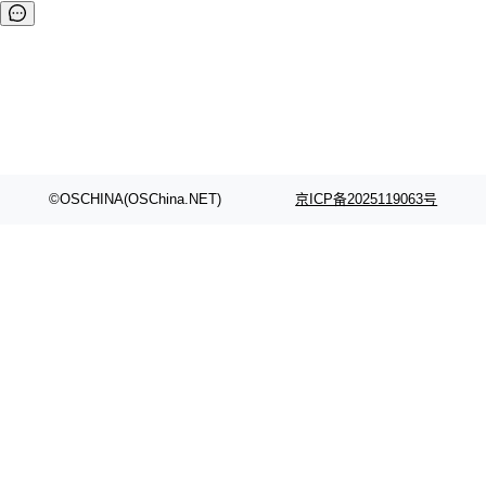
©OSCHINA(OSChina.NET)
京ICP备2025119063号