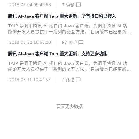
微信小程序多图上传 2.上传进度&进度条的实现 新特性 增加
2018-06-04 09:42:56
7
评论
了人脸对比。上传2张不同的面部图片。即可分析2张图片之间
的相似度。跨年龄的也可以哦 功能实现后端代码 https://gite
腾讯 AI-Java 客户端 Taip 重大更新，所有接口均已接入
e.com/xshuai/codes/7vq4n38grhkb6p1c9ix2t32
TAIP 是调用腾讯 AI 接口的 Java 客户端，为调用腾讯 AI 功
能的开发人员提供了一系列的交互方法。 目前版本已经更新至
4.2.1，Java开发者们无需再各种百度了。 Java JDK 1.7+ M
2018-05-22 10:56:20
57
评论
aven引入 <dependency> <groupId>cn.xsshome</grou
pId> <artifactId>taip</artifactId> <version>4.2.1</v
腾讯 AI-Java 客户端 Taip 重大更新，支持更多功能
ersion> </dependency> 新特性 语音识别模块新增长语音识
别 全部特性 【face人脸识别】 人脸检测与分析、多人脸检
TAIP 是调用腾讯 AI 接口的 Java 客户端，为调用腾讯 AI 功
测、人脸对比、跨年龄人脸识别、...
能的开发人员提供了一系列的交互方法。 目前版本已经更新至
4.1.0，Java开发者们无需再各种百度了。 Java JDK 1.7+ 新
2018-05-11 10:47:57
7
评论
特性 人脸识别（个体管理、信息管理）、图片特效接口服务调
用服务 【face人脸识别】 人脸检测与分析、多人脸检测、人
脸对比、跨年龄人脸识别、五官定位、人脸识别、人脸验证、
个体创建、删除个体、增加人脸、删除人脸、设置信息、获取
信息、获取组列表、获取个体列表、获取人脸列表、获取人脸
暂无更多数据
信息接口功能接入 【ptu图片特效】 人脸美妆、人脸变妆、图
片滤镜（天天P图）、图片滤镜（AI Lab）、人脸融合...