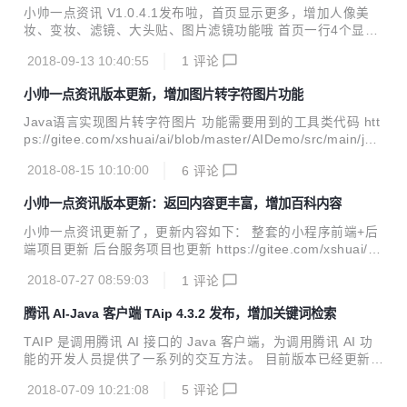
小帅一点资讯 V1.0.4.1发布啦，首页显示更多，增加人像美
妆、变妆、滤镜、大头贴、图片滤镜功能哦 首页一行4个显示
更多功能 增加功能:增加人像美妆、变妆、滤镜、大头贴、图
2018-09-13 10:40:55
1
评论
片滤镜功能 操作演示 快速扫描体验
小帅一点资讯版本更新，增加图片转字符图片功能
Java语言实现图片转字符图片 功能需要用到的工具类代码 htt
ps://gitee.com/xshuai/ai/blob/master/AIDemo/src/main/jav
a/com/xs/util/image/AnimatedGifEncoder.java https://gite
2018-08-15 10:10:00
6
评论
e.com/xshuai/ai/blob/master/AIDemo/src/main/java/com/x
s/util/image/LZWEncoder.java https://gitee.com/xshuai/ai/
小帅一点资讯版本更新：返回内容更丰富，增加百科内容
blob/master/AIDemo/src/main/java/com/xs/util/...
小帅一点资讯更新了，更新内容如下： 整套的小程序前端+后
端项目更新 后台服务项目也更新 https://gitee.com/xshuai/xa
i 图像识别ICR部分显示内容更加丰富。增加百科内容
2018-07-27 08:59:03
1
评论
腾讯 AI-Java 客户端 TAip 4.3.2 发布，增加关键词检索
TAIP 是调用腾讯 AI 接口的 Java 客户端，为调用腾讯 AI 功
能的开发人员提供了一系列的交互方法。 目前版本已经更新至
4.3.2，Java开发者们无需再各种百度了。 新特性 增加关键词
2018-07-09 10:21:08
5
评论
检索接口 优图手写OCR接口。方法支持图片URL识别 Java J