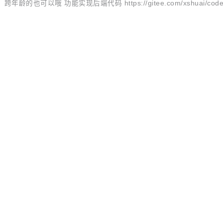
功能实现后端代码 https://gitee.com/xshuai/codes/7vq4
O
 功能的开发人员提供了一系列的交互方法。 目前版本已经更新至4.2.1，Java开
tifactId>taip</artifactId> <version>4.2.1</version
、...
 功能的开发人员提供了一系列的交互方法。 目前版本已经更新至4.1.0，Jav
ace人脸识别】 人脸检测与分析、多人脸检测、人脸对比、跨年龄人
开源
×
AI ·
个体列表、获取人脸列表、获取人脸信息接口功能接入 【ptu图片特
开源中
暂无更多数据