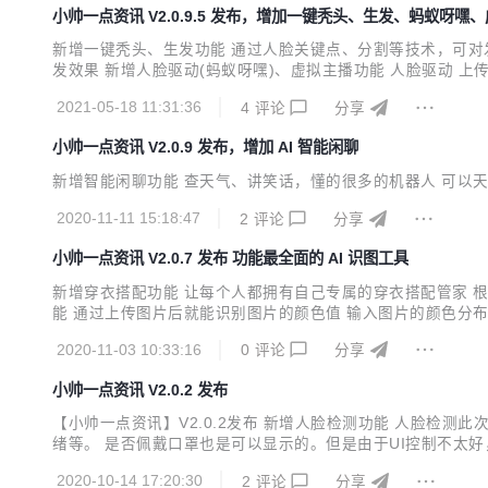
小帅一点资讯 V2.0.9.5 发布，增加一键秃头、生发、蚂蚁呀嘿
新增一键秃头、生发功能 通过人脸关键点、分割等技术，可对
发效果 新增人脸驱动(蚂蚁呀嘿)、虚拟主播功能 人脸驱动
于制作各种趣味视频及个性表情包 表情迁移：将视频中的人脸
2021-05-18 11:31:36
4
评论
分享
拟主播播报视频，口型适配度高、动作表情丰富，大幅提升内容生
小帅一点资讯 V2.0.9 发布，增加 AI 智能闲聊
新增智能闲聊功能 查天气、讲笑话，懂的很多的机器人 可以天
2020-11-11 15:18:47
2
评论
分享
小帅一点资讯 V2.0.7 发布 功能最全面的 AI 识图工具
新增穿衣搭配功能 让每个人都拥有自己专属的穿衣搭配管家 
能 通过上传图片后就能识别图片的颜色值 输入图片的颜色分布进
配 颜色识别
2020-11-03 10:33:16
0
评论
分享
小帅一点资讯 V2.0.2 发布
【小帅一点资讯】V2.0.2发布 新增人脸检测功能 人脸检
绪等。 是否佩戴口罩也是可以显示的。但是由于UI控制不太好
手表品牌，细分19386个手表型号。 目前CV二级分类的
2020-10-14 17:20:30
2
评论
分享