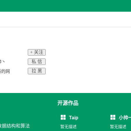
+ 关注
私 信
帅丶
拉 黑
新的网
开源作品
Taip
小帅
与数据结构和算法
暂无描述
暂无描述