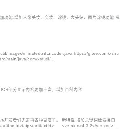
 增加功能:增加人像美妆、变妆、滤镜、大头贴、图片滤镜功能 操
age/AnimatedGifEncoder.java https://gitee.com/xshu
c/main/java/com/xs/util/...
图像识别ICR部分显示内容更加丰富。增加百科内容
，Java开发者们无需再各种百度了。 新特性 增加关键词检索接口
d>taip</artifactId> <version>4.3.2</version>