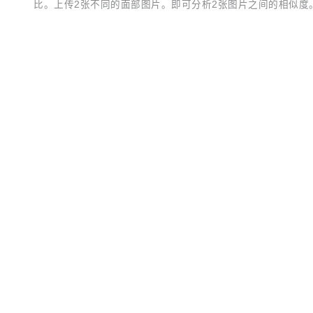
比。上传2张不同的面部图片。即可分析2张图片之间的相似度。跨年龄的也可以哦 
2018-06-04 09:42:56
7
评论
分享
腾讯 AI-Java 客户端 Taip 重大更新，所有接口均已接入
TAIP 是调用腾讯 AI 接口的 Java 客户端，为调用腾讯 AI
dependency> <groupId>cn.xsshome</groupId> <ar
识别】 人脸检测与分析、多人脸检测、人脸对比、跨年龄人脸识别
2018-05-22 10:56:20
57
评论
分享
腾讯 AI-Java 客户端 Taip 重大更新，支持更多功能
TAIP 是调用腾讯 AI 接口的 Java 客户端，为调用腾讯 AI
别（个体管理、信息管理）、图片特效接口服务调用服务 【f
增加人脸、删除人脸、设置信息、获取信息、获取组列表、获取
2018-05-11 10:47:57
7
评论
分享
（AI Lab）、人脸融合...