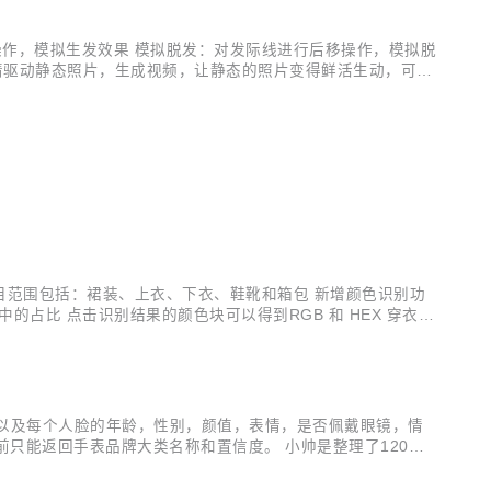
操作，模拟生发效果 模拟脱发：对发际线进行后移操作，模拟脱
表情驱动静态照片，生成视频，让静态的照片变得鲜活生动，可用
照片中 虚拟主播视频-拟真版 仅需文字输入，即可快速生成虚
目范围包括：裙装、上衣、下衣、鞋靴和箱包 新增颜色识别功
占比 点击识别结果的颜色块可以得到RGB 和 HEX 穿衣搭
图，以及每个人脸的年龄，性别，颜值，表情，是否佩戴眼镜，情
前只能返回手表品牌大类名称和置信度。 小帅是整理了120个
表名称、品牌类别、价格、型号以这几个方向进行数据回显