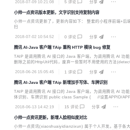
2018-07-09 10:21:08
5
评论
分享
小帅一点资讯版本更新，文字识别支持复制内容
小帅一点资讯更新了，更新内容如下： 整套的小程序前端+后端项目更新
扫
2018-07-02 10:54:52
0
评论
分享
腾讯 AI-Java 客户端 TAip 重构 HTTP 模块 bug 修复
TAIP 是调用腾讯 AI 接口的 Java 客户端，为调用腾讯 
删除之前的HttpUtil代码，废弃一些暂时不用使用的方法(detectByU
ncy> <groupId>cn.xsshome</groupId> <artifactId>taip</
2018-06-26 15:05:45
1
评论
分享
腾讯 AI-Java 客户端 TAip 新增加手写体、车牌识别
TAIP 是调用腾讯 AI 接口的 Java 客户端，为调用腾讯 
体识别、车牌识别 public class Sample { //设置APPID/APP_KEY publi
tic void main(String[...
2018-06-13 14:42:19
15
评论
分享
小帅一点资讯更新，新增人脸相似度对比
小帅一点资讯(xiaoshuaiyidianzixun) 属于个人开