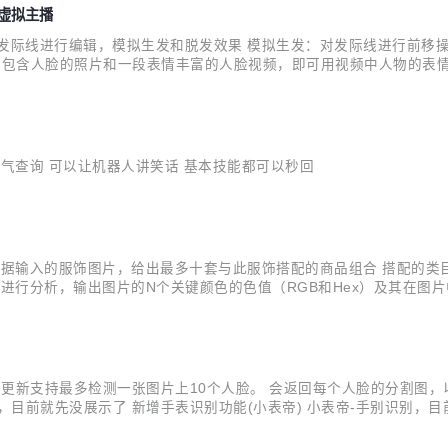
、虚拟主播
发际线进行编辑，模拟生发和脱发效果 模拟生发：对发际线进行前移
 上传包含人脸的照片和一段表情丰富的人脸视频，即可用视频中人物的
表情迁移至静态照片中 唇形迁移：将视频中人脸的唇形动作迁移到静态
产效率 表...
气查询 可以让机器人讲笑话 基本技能都可以秒回
根据输入的服饰图片，给出最多十套与此服饰搭配的商品组合 搭配的类
行分析，输出图片的N个关键颜色的色值（RGB和Hex）及其在图片中的
测此次更新支持最多检测一张图片上10个人脸。 会返回每个人脸的分割
，目前就先没展示了 新增手表识别功能(小表帝) 小表帝-手别识别，目
比较少，小帅也会尝试飞浆训练，以达到最佳的效果让各位亲们体验。 手