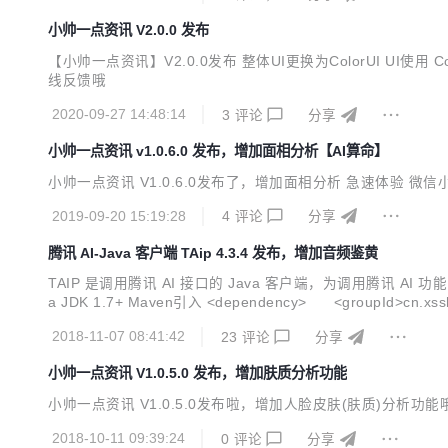
小帅一点资讯 V2.0.0 发布
【小帅一点资讯】V2.0.0发布 整体UI更换为ColorUI UI使用 ColorUI 
线反馈哦
2020-09-27 14:48:14
3
评论
分享
小帅一点资讯 v1.0.6.0 发布，增加面相分析【AI算命】
小帅一点资讯 V1.0.6.0发布了，增加面相分析 急速体验 微
2019-09-20 15:19:28
4
评论
分享
腾讯 AI-Java 客户端 TAip 4.3.4 发布，增加音频鉴黄
TAIP 是调用腾讯 AI 接口的 Java 客户端，为调用腾讯 
a JDK 1.7+ Maven引入 <dependency> <groupId>cn.xss
脸检测与分析、多人脸检测、人脸对比、跨年龄人脸识别、五官定
2018-11-07 08:41:42
23
评论
分享
小帅一点资讯 V1.0.5.0 发布，增加肤质分析功能
小帅一点资讯 V1.0.5.0发布啦，增加人脸皮肤(肤质)分析功能
2018-10-11 09:39:24
0
评论
分享