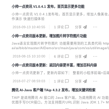
小帅一点资讯 V1.0.4.1 发布，首页显示更多功能
小帅一点资讯 V1.0.4.1发布啦，首页显示更多，增加人像
作演示 快速扫描体验
2018-09-13 10:40:55
1
评论
分享
小帅一点资讯版本更新，增加图片转字符图片功能
Java语言实现图片转字符图片 功能需要用到的工具类代码 https://gitee.com/xs
ai/ai/blob/master/AIDemo/src/main/java/com/xs/util/image/
2018-08-15 10:10:00
6
评论
分享
小帅一点资讯版本更新：返回内容更丰富，增加百科内容
小帅一点资讯更新了，更新内容如下： 整套的小程序前端+后端项目更新 
2018-07-27 08:59:03
1
评论
分享
腾讯 AI-Java 客户端 TAip 4.3.2 发布，增加关键词检索
TAIP 是调用腾讯 AI 接口的 Java 客户端，为调用腾讯 
优图手写OCR接口。方法支持图片URL识别 Java JDK 1.7+ Maven引入 <
</dependency> 全部特性 【face人脸识别】 人脸检测与分析、