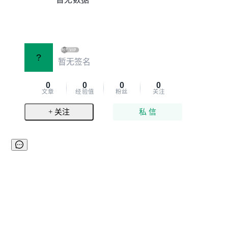
?
暂无签名
0
0
0
0
文章
经验值
粉丝
关注
+ 关注
私 信