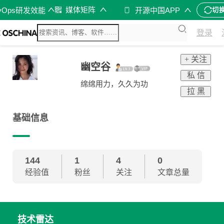
媒体矩阵
vOps研发效能
开源中国APP
切
登录
+ 关注
幽空谷
私 信
绵绵用力，久久为功
拉 黑
基础信息
144
1
4
0
经验值
粉丝
关注
文章总量
技术雷达