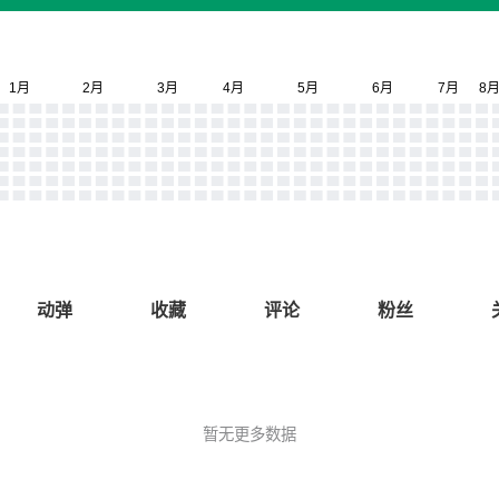
动弹
收藏
评论
粉丝
暂无更多数据