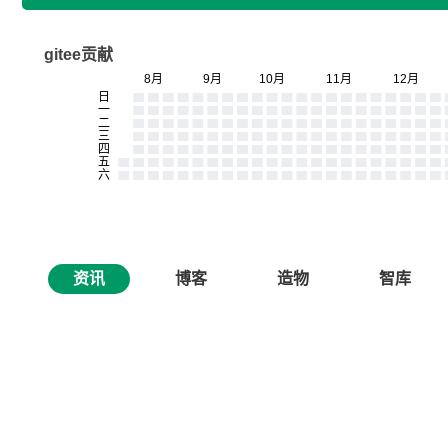
gitee贡献
资讯
博客
造物
智库