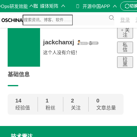
媒体矩阵
vOps研发效能
开源中国APP
切
登录
+ 关
注
jackchanxj
私
信
这个人没有介绍！
拉
黑
基础信息
14
1
2
0
经验值
粉丝
关注
文章总量
技术雷达