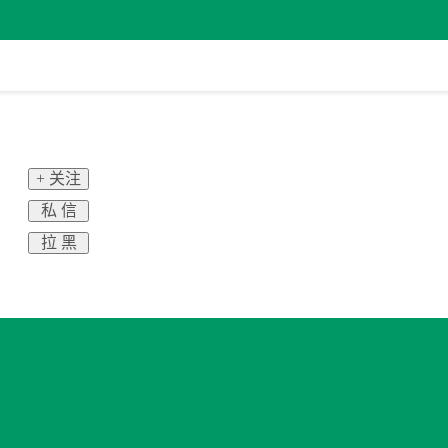
+ 关注
私 信
拉 黑