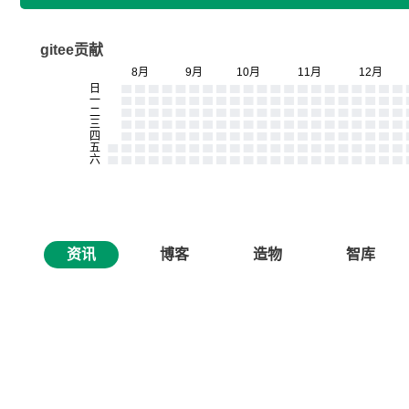
gitee贡献
资讯
博客
造物
智库