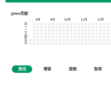
gitee贡献
资讯
博客
造物
智库