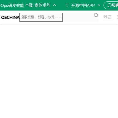
媒体矩阵
vOps研发效能
开源中国APP
切
登录