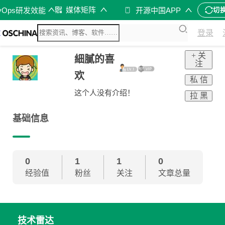
媒体矩阵
vOps研发效能
开源中国APP
切
登录
+ 关
細膩的喜
注
欢
私 信
这个人没有介绍！
拉 黑
基础信息
0
1
1
0
经验值
粉丝
关注
文章总量
技术雷达