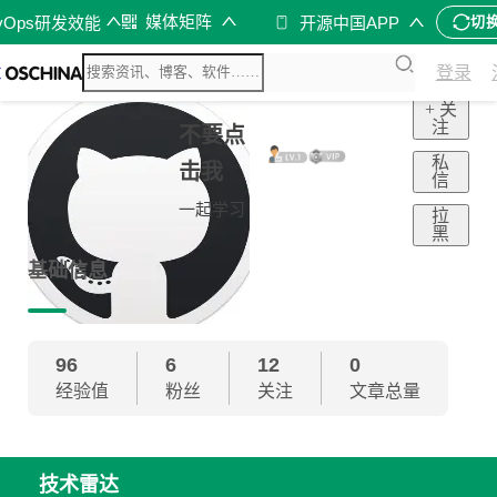
媒体矩阵
vOps研发效能
开源中国APP
切
登录
+ 关
注
不要点
私
击我
信
一起学习
拉
黑
基础信息
96
6
12
0
经验值
粉丝
关注
文章总量
技术雷达