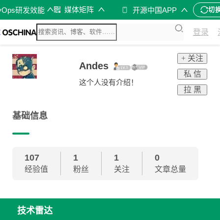
媒体矩阵
vOps研发效能
开源中国APP
切
登录
+ 关注
Andes
私 信
这个人没有介绍！
拉 黑
基础信息
107
1
1
0
经验值
粉丝
关注
文章总量
技术雷达