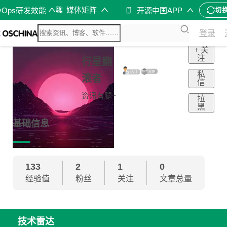
媒体矩阵
vOps研发效能
开源中国APP
切
登录
+ 关
注
行星翻
私
滚者
信
资讯有腿~
拉
黑
基础信息
133
2
1
0
经验值
粉丝
关注
文章总量
技术雷达