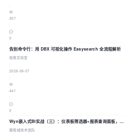
|
307
|
0
告别命令行：用 DBX 可视化操作 Easysearch 全流程解析
极限实验室
|
2026-08-07
|
441
|
0
Wyn嵌入式BI实战（三）：仪表板筛选器+报表查询面板，参
数联动全闭环
葡萄城技术团队