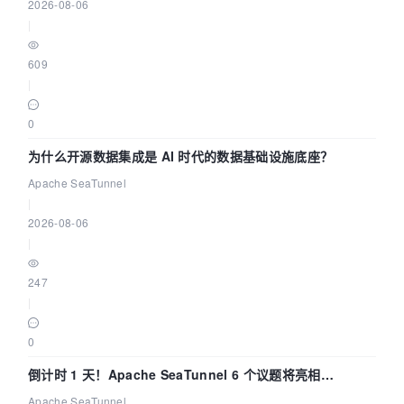
2026-08-06
|
609
|
0
为什么开源数据集成是 AI 时代的数据基础设施底座？
Apache SeaTunnel
|
2026-08-06
|
247
|
0
倒计时 1 天！Apache SeaTunnel 6 个议题将亮相
Community Over Code Asia 2026
Apache SeaTunnel