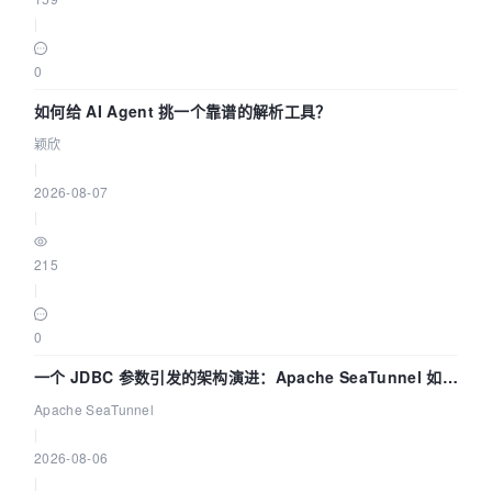
|
0
如何给 AI Agent 挑一个靠谱的解析工具？
颖欣
|
2026-08-07
|
215
|
0
一个 JDBC 参数引发的架构演进：Apache SeaTunnel 如何
解决数据同步中的“定时 Flush”难题
Apache SeaTunnel
|
2026-08-06
|