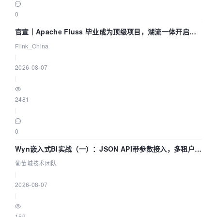
0
官宣｜Apache Fluss 毕业成为顶级项目，湖流一体开启
Agentic Lake 全面实时化时代
Flink_China
|
2026-08-07
|
2481
|
0
Wyn嵌入式BI实战（一）：JSON API带参数接入，多租户数
据源配置指南 | 葡萄城技术团队
葡萄城技术团队
|
2026-08-07
|
159