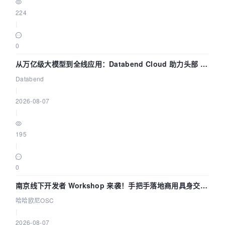
224
|
0
从万亿级大模型到全线应用：Databend Cloud 助力头部 AI
企业构建全链路 Trace 数据管道
Databend
|
2026-08-07
|
195
|
0
南京线下开发者 Workshop 来袭！手把手落地商用具身交互
智能 Agent 应用
哈哈欧尼OSC
|
2026-08-07