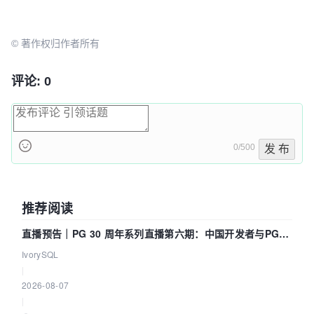
© 著作权归作者所有
评论: 0
0/500
发 布
推荐阅读
直播预告｜PG 30 周年系列直播第六期：中国开发者与PG内
核——我们改得动吗？我们贡献了什么？
IvorySQL
|
2026-08-07
|