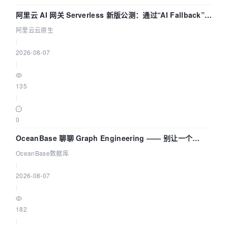
阿里云 AI 网关 Serverless 新版公测：通过“AI Fallback”与
拓扑可视化构建 AI 流量治理底座
阿里云云原生
|
2026-08-07
|
135
|
0
OceanBase 聊聊 Graph Engineering —— 别让一个
Agent 既当运动员又
OceanBase数据库
|
2026-08-07
|
182
|