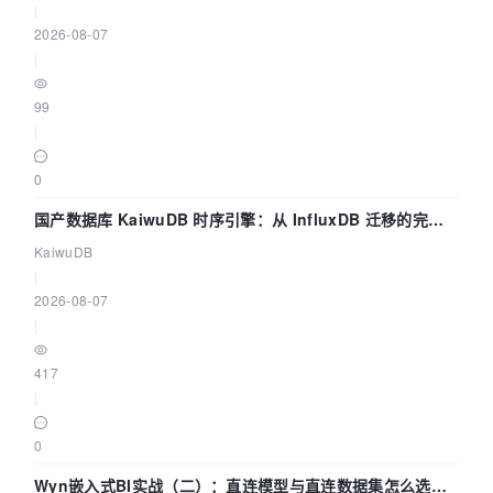
|
2026-08-07
|
99
|
0
国产数据库 KaiwuDB 时序引擎：从 InfluxDB 迁移的完整
技术路径
KaiwuDB
|
2026-08-07
|
417
|
0
Wyn嵌入式BI实战（二）：直连模型与直连数据集怎么选，