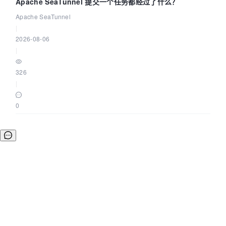
Apache SeaTunnel 提交一个任务都经过了什么？
Apache SeaTunnel
|
2026-08-06
|
326
|
0
©OSCHINA(OSChina.NET)
京ICP备2025119063号