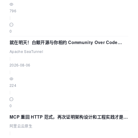
796
|
0
就在明天！白鲸开源与你相约 Community Over Code
Asia 2026 主题演讲！
Apache SeaTunnel
|
2026-08-06
|
224
|
0
MCP 重回 HTTP 范式，再次证明架构设计和工程实践才是稀
缺资源
阿里云云原生
|