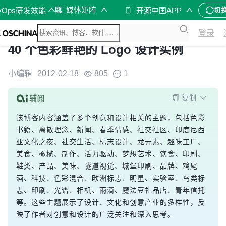
媒体矩阵
vOps研发效能
开源中国APP
切
登录
40 个色彩鲜艳的 Logo 设计实例
小编辑
2012-02-18
805
1
复制
该博客内容涵盖了多个创意和设计相关的主题，包括色彩
书籍、离散理念、新闻、春季情感、社交社区、印度尼西
亚文化之夜、社交生活、标志设计、龙元素、趣味工厂、
美食、橄榄、制作、活力驱动、梦想艺术、饮食、印刷、
鞋类、产品、美味、隧道视觉、城堡印刷、品牌、鸡尾
酒、科技、色彩混合、欧洲标志、明星、实验室、鸟类标
志、印刷、光谱、相机、雨滴、魔法豆礼品店、青年信托
等。这些主题展示了设计、文化和创意产业的多样性，反
映了作者对创意和设计的广泛关注和深入思考。