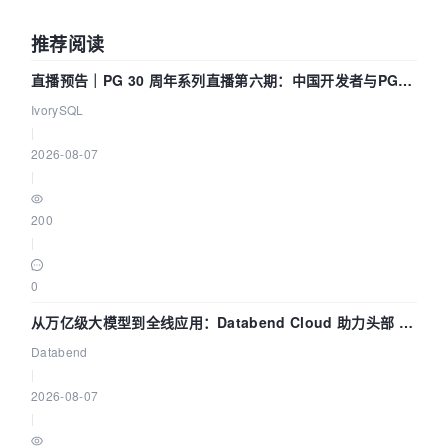
推荐阅读
直播预告｜PG 30 周年系列直播第六期：中国开发者与PG内
核——我们改得动吗？我们贡献了什么？
IvorySQL
|
2026-08-07
|
200
|
0
从万亿级大模型到全线应用：Databend Cloud 助力头部 AI
企业构建全链路 Trace 数据管道
Databend
|
2026-08-07
|