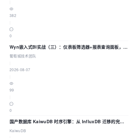
|
382
|
0
Wyn嵌入式BI实战（三）：仪表板筛选器+报表查询面板，参
数联动全闭环
葡萄城技术团队
|
2026-08-07
|
99
|
0
国产数据库 KaiwuDB 时序引擎：从 InfluxDB 迁移的完整
技术路径
KaiwuDB
|