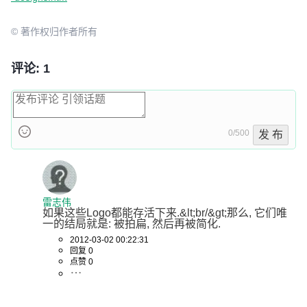
© 著作权归作者所有
评论: 1
0/500
发 布
雷志伟
如果这些Logo都能存活下来.&lt;br/&gt;那么, 它们唯
一的结局就是: 被拍扁, 然后再被简化.
2012-03-02 00:22:31
回复 0
点赞 0