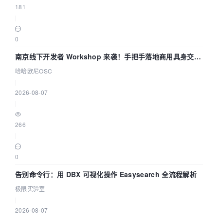
181
|
0
南京线下开发者 Workshop 来袭！手把手落地商用具身交互
智能 Agent 应用
哈哈欧尼OSC
|
2026-08-07
|
266
|
0
告别命令行：用 DBX 可视化操作 Easysearch 全流程解析
极限实验室
|
2026-08-07