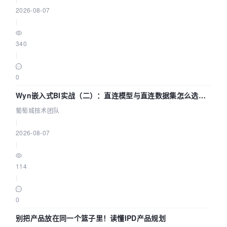
2026-08-07
|
340
|
0
Wyn嵌入式BI实战（二）：直连模型与直连数据集怎么选，
参数为什么不生效？| 葡萄城技术团队
葡萄城技术团队
|
2026-08-07
|
114
|
0
别把产品放在同一个篮子里！读懂IPD产品规划