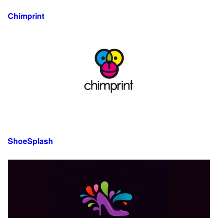
Chimprint
ShoeSplash