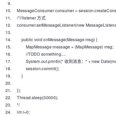
MessageConsumer consumer = session.createConsu
/*//listener 方式
consumer.setMessageListener(new MessageListener
public void onMessage(Message msg) {
MapMessage message = (MapMessage) msg;
//TODO something....
System.out.println(" 收到消息：" + new Date(messa
session.commit();
}
});
Thread.sleep(30000);
*/
int
i=
0
;