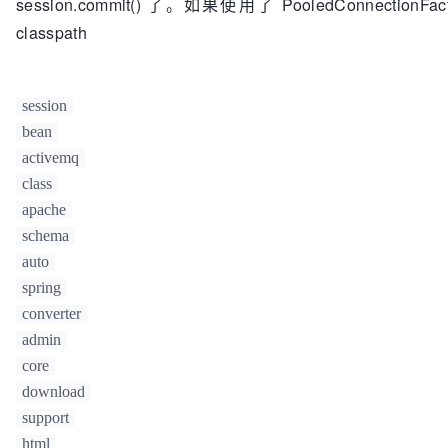
session.commit() 了。如果使用了 PooledConnectionFactory 
classpath
session
bean
activemq
class
apache
schema
auto
spring
converter
admin
core
download
support
html