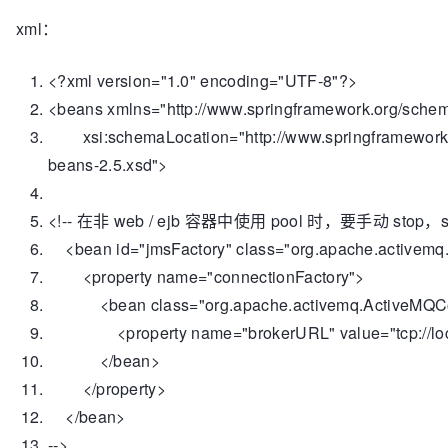
xml：
<?
xml
version
=
"1.0"
encoding
=
"UTF-8"
?>
<
beans
xmlns
=
"http://www.springframework.org/sche
xsi:schemaLocation
=
"http://www.springframewor
beans-2.5.xsd"
>
<!-- 在非 web / ejb 容器中使用 pool 时，要手动 stop，
<
bean
id
=
"jmsFactory"
class
=
"org.apache.activemq
<
property
name
=
"connectionFactory"
>
<
bean
class
=
"org.apache.activemq.ActiveMQC
<
property
name
=
"brokerURL"
value
=
"tcp://l
</
bean
>
</
property
>
</
bean
>
--
>