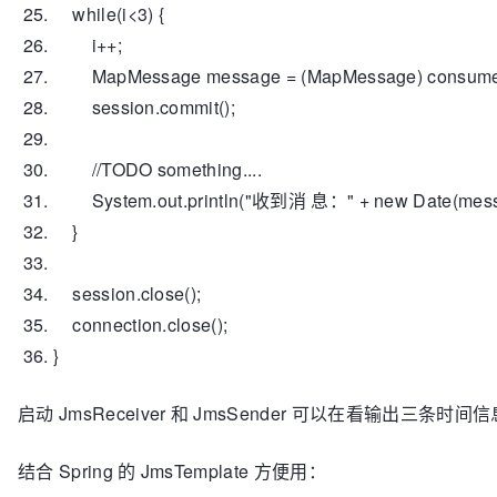
while
(i<
3
) {
i++;
MapMessage message = (MapMessage) consumer.
session.commit();
//TODO something....
System.out.println(
"收到消 息："
+
new
Date(mess
}
session.close();
connection.close();
}
启动 JmsReceiver 和 JmsSender 可以在看输出三条时
结合 Spring 的 JmsTemplate 方便用：