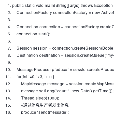
public
static
void
main(String[] args)
throws
Exception
ConnectionFactory connectionFactory =
new
Active
Connection connection = connectionFactory.create
connection.start();
Session session = connection.createSession(B
Destination destination = session.createQueue(
"my
MessageProducer producer = session.createProduce
for
(
int
i=
0
; i<
3
; i++) {
MapMessage message = session.createMapMess
message.setLong(
"count"
,
new
Date().getTime())
Thread.sleep(
1000
);
//通过消息生产者发出消息
producer.send(message);