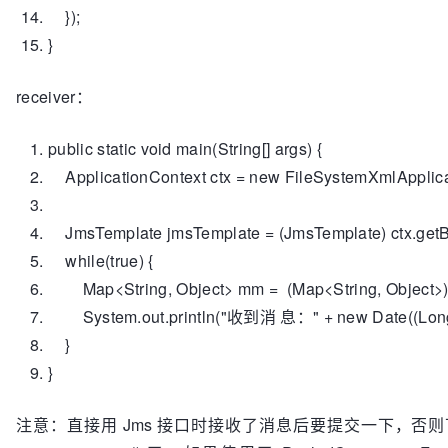
});
}
receiver：
public
static
void
main(String[] args) {
ApplicationContext ctx =
new
FileSystemXmlApplica
JmsTemplate jmsTemplate = (JmsTemplate) ctx.get
while
(
true
) {
Map<String, Object> mm = (Map<String, Object>) 
System.out.println(
"收到消 息："
+
new
Date((Lon
}
}
注意：直接用 Jms 接口时接收了消息后要提交一下，否则下