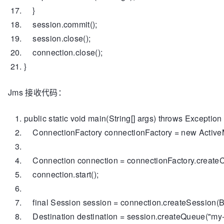
}
session.commit();
session.close();
connection.close();
}
Jms 接收代码：
public
static
void
main(String[] args)
throws
Exception
ConnectionFactory connectionFactory =
new
Active
Connection connection = connectionFactory.create
connection.start();
final
Session session = connection.createSess
Destination destination = session.createQueue(
"my