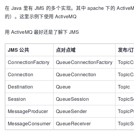
在 Java 里有 JMS 的多个实现。其中 apache 下的 Act
的）。这里示例下使用 ActiveMQ
用 ActiveMQ 最好还是了解下 JMS
JMS 公共
点对点域
发布/
ConnectionFactory
QueueConnectionFactory
TopicC
Connection
QueueConnection
TopicC
Destination
Queue
Topic
Session
QueueSession
TopicS
MessageProducer
QueueSender
TopicP
MessageConsumer
QueueReceiver
TopicS