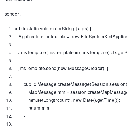
sender：
public
static
void
main(String[] args) {
ApplicationContext ctx =
new
FileSystemXmlApplica
JmsTemplate jmsTemplate = (JmsTemplate) ctx.get
jmsTemplate.send(
new
MessageCreator() {
public
Message createMessage(Session session
MapMessage mm = session.createMapMessag
mm.setLong(
"count"
,
new
Date().getTime());
return
mm;
}