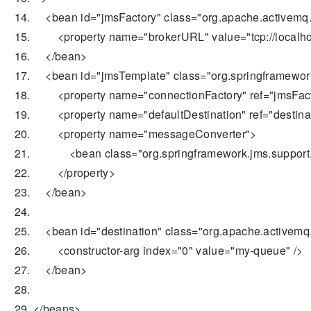
<
bean
id
=
"jmsFactory"
class
=
"org.apache.activemq
<
property
name
=
"brokerURL"
value
=
"tcp://local
</
bean
>
<
bean
id
=
"jmsTemplate"
class
=
"org.springframewo
<
property
name
=
"connectionFactory"
ref
=
"jmsFac
<
property
name
=
"defaultDestination"
ref
=
"destina
<
property
name
=
"messageConverter"
>
<
bean
class
=
"org.springframework.jms.suppor
</
property
>
</
bean
>
<
bean
id
=
"destination"
class
=
"org.apache.active
<
constructor-arg
index
=
"0"
value
=
"my-queue"
/>
</
bean
>
</
beans
>