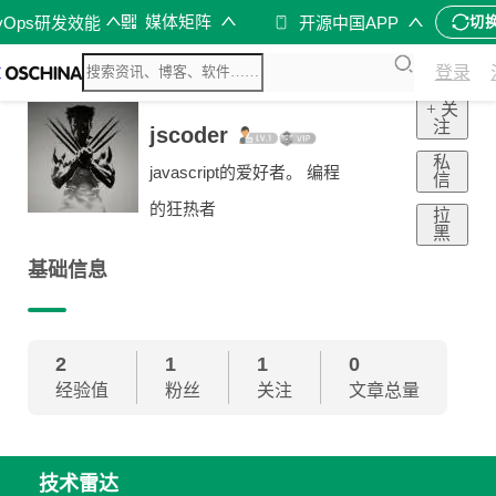
媒体矩阵
vOps研发效能
开源中国APP
切
登录
+ 关
注
jscoder
私
javascript的爱好者。 编程
信
的狂热者
拉
黑
基础信息
2
1
1
0
经验值
粉丝
关注
文章总量
技术雷达