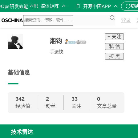
媒体矩阵
vOps研发效能
开源中国APP
切
登录
+ 关注
湘钧
私 信
手速快
拉 黑
基础信息
342
2
33
0
经验值
粉丝
关注
文章总量
技术雷达