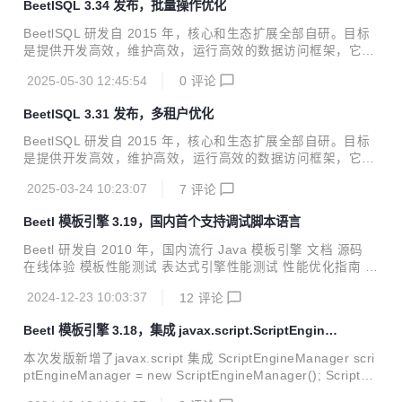
BeetlSQL 3.34 发布，批量操作优化
AMI导致List参数不启作用BUG ORM性能测试，更新sqlutils
版本，最新JMH测试结果（注: Score越大越好) Benchmark
BeetlSQL 研发自 2015 年，核心和生态扩展全部自研。目标
Mode Cnt Score ...
是提供开发高效，维护高效，运行高效的数据访问框架，它适
用范围广，定制性强，入门快。 阅读文档 源码和例子 在线体
2025-05-30 12:45:54
0
评论
验 多库使用 性能测试 插件支持 BaseMapper 增加对Batch做
的分批处理接口，新增insertBatch，updateBatch等分批处理
BeetlSQL 3.31 发布，多租户优化
结果口，并更新了相应的InsertBatchAMI,UpdateByIdBatchA
MI 等接口实现 /** * 批量插入实体。 * 未指定batchSize情况
BeetlSQL 研发自 2015 年，核心和生态扩展全部自研。目标
下，默认是DbStyle.getMaxBatchCount * @param list 实体
是提供开发高效，维护高效，运行高效的数据访问框架，它适
集...
用范围广，定制性强，入门快。 阅读文档 源码和例子 在线体
2025-03-24 10:23:07
7
评论
验 多库使用 性能测试 插件支持 本次调整： 调整SQLRewrite
模块，支持多种多租户的设计 调整SpringBoot+Beetlsql的集
Beetl 模板引擎 3.19，国内首个支持调试脚本语言
成，支持多库或者主从库 调正SpringBoot的SQLManagerCu
stomize，支持SQLManager生命周期定制 Query类提供方便
Beetl 研发自 2010 年，国内流行 Java 模板引擎 文档 源码
的API，支持字段更新 maven <dependency> <groupId>co
在线体验 模板性能测试 表达式引擎性能测试 性能优化指南 越
m.ibeetl</groupId>...
来越多的业务系统需要表达式和脚本语言来增强业务灵活性，
2024-12-23 10:03:37
12
评论
Beetl不仅提供高性能脚本和表达式引擎，也支持在线运行和
调试。新版本添加DebugTemplateEngine，使得Beetl作为脚
Beetl 模板引擎 3.18，集成 javax.script.ScriptEngineM
本&表达式语言，支持单行和设置断点调试功能 //切换到Debu
anager
gEngine Configuration conf = Configuration.defaultConfig
本次发版新增了javax.script 集成 ScriptEngineManager scri
uration(); conf.setEngine("org.beetl.core.debug.Deb...
ptEngineManager = new ScriptEngineManager(); ScriptEn
gine beetlEngine = scriptEngineManager.getEngineByNa