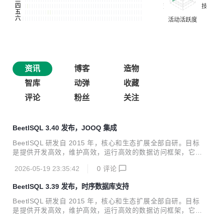
资讯
博客
造物
智库
动弹
收藏
评论
粉丝
关注
BeetlSQL 3.40 发布，JOOQ 集成
BeetlSQL 研发自 2015 年，核心和生态扩展全部自研。目标
是提供开发高效，维护高效，运行高效的数据访问框架，它适
用范围广，定制性强，入门快。 阅读文档 源码和例子 在线体
2026-05-19 23:35:42
0
评论
验 多库使用 性能测试 插件支持 本次发布新增BeetlSQL与JO
OQ集成，补充BeetlSQL在多表联合查询的类型安全SQL的不
BeetlSQL 3.39 发布，时序数据库支持
足。又能发挥BeetlSQL在对查询结果提供自动后处理的优势 J
OOQ（Java Object Oriented Querying） 是一个Java 生态
BeetlSQL 研发自 2015 年，核心和生态扩展全部自研。目标
的开源 SQL 构建与数据访问库，主打类型安全 SQL + 数据库
是提供开发高效，维护高效，运行高效的数据访问框架，它适
优先 + 代码生成 JooqHelper jooqHelper = ...