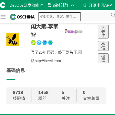
媒体矩阵
DevOps研发效能
开源中国APP
闲大赋-李家
+
关
智
注
私
信
写了25年代码，终于到头了,网
拉
黑
站http://ibeetl.com
基础信息
8718
1458
5
0
经验值
粉丝
关注
文章总量