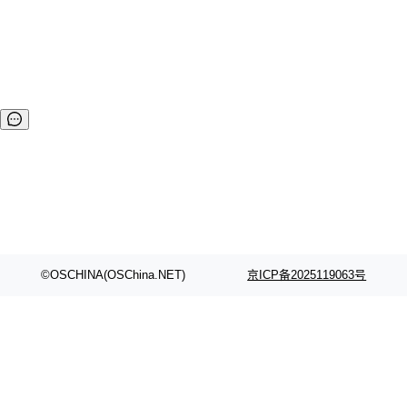
rityManager 升级对antlr4.13支持，支持JDK21+SpringBoot
3+Spring6 最新版本 Maven <dependency> <groupId>com.
ibeetl</gr...
©OSCHINA(OSChina.NET)
京ICP备2025119063号