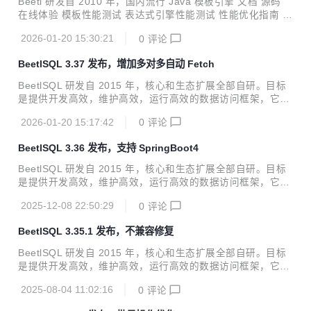
Beetl 研发自 2010 年，国内流行 Java 模板引擎 文档 源码
new SugarTemplateConfig(); sugarBeetlSQL.config(sqlMa
在线体验 模板性能测试 表达式引擎性能测试 性能优化指南 本
nager); <depen...
次发布修复了自定义HTML标签的配置BUG，Beetl同其他模
2026-01-20 15:30:21
0
评论
版语言有许多不同的地方，其中一个重要不同在于能自定义定
界符和站位符，包括 自定义定界符，如<% <? # 等任意符号
BeetlSQL 3.37 发布，增加多对多自动 Fetch
自定义占位符，如${},#{} 等任意符号 自定义HTML标签，如<
#topic name=""/> 或者 <yourPeffix:topic name=""/> 最多允
BeetlSQL 研发自 2015 年，核心和生态扩展全部自研。目标
许定义2对定界符和占位符，比如既支持<%%> ，也支持 #：
是提供开发高效，维护高效，运行高效的数据访问框架，它适
作为定界符 支持不同的模版文件名使用不同的定界符配置...
用范围广，定制性强，入门快。 阅读文档 源码和例子 在线体
2026-01-20 15:17:42
0
评论
验 多库使用 性能测试 插件支持 本次发布 修复SQL Server在
某些情况下获取不到表信息的BUG Fetch功能增加了多对多映
BeetlSQL 3.36 发布，支持 SpringBoot4
射 更新Beetl版本到最新的3.20.1 Fetch提供了新注解 @Fetc
hMany2Many，实现类如@Build注解提供的FetchMany2Ma
BeetlSQL 研发自 2015 年，核心和生态扩展全部自研。目标
nyAction，能实现通过中间表获取对对多数据 @Retention(R
是提供开发高效，维护高效，运行高效的数据访问框架，它适
etentionPolicy.RUNTIME) @Targe...
用范围广，定制性强，入门快。 阅读文档 源码和例子 在线体
2025-12-08 22:50:29
0
评论
验 多库使用 性能测试 插件支持 本次发布主要支持Spring Bo
ot 4 新增 sql-springboot4-starter 支持Spring Boot 4 数据库
BeetlSQL 3.35.1 发布，不兼容修复
集成。 Query类新增and or 接口，允许传入Consume<T>。
更新Beetl版本到最新的3.20。 BeetlSQL 核心功能 BeetlSQL
BeetlSQL 研发自 2015 年，核心和生态扩展全部自研。目标
核心 功能 sql-core 核心包，封装了 JDBC 操作，SQL 文件管
是提供开发高效，维护高效，运行高效的数据访问框架，它适
理，注解的注解...
用范围广，定制性强，入门快。 阅读文档 源码和例子 在线体
2025-08-04 11:02:16
0
评论
验 多库使用 性能测试 插件支持 修复2年前调整，导致BeetlS
QL不支持GeneralGet Bean 修复UpdateTemplateByIdBatch