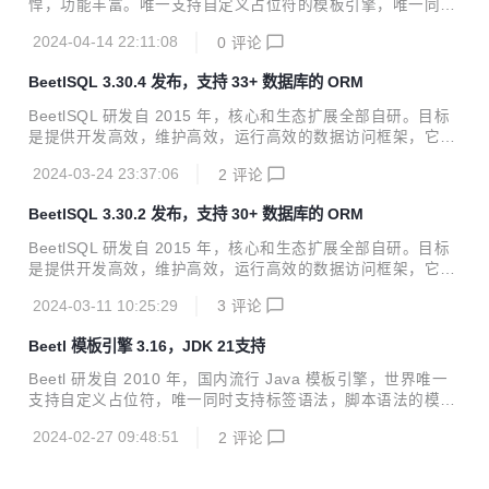
悍，功能丰富。唯一支持自定义占位符的模板引擎，唯一同时
支持标签语法，脚本语法的模板引擎，且可以作为表达式引擎
2024-04-14 22:11:08
0
评论
使用。 文档 源码 在线体验 模板性能测试 表达式引擎性能测
试 本次修复 DefaultBeetlCache 调整，增加并发性能一点点
BeetlSQL 3.30.4 发布，支持 33+ 数据库的 ORM
调整模板引擎性能测试，增加字节流测试以接近实际场景，Be
etl性能大幅度领先。5-6倍与Freemarker，40倍Thymleaf M
BeetlSQL 研发自 2015 年，核心和生态扩展全部自研。目标
aven <dependency> <groupId>com.ibeetl</groupId> <artif
是提供开发高效，维护高效，运行高效的数据访问框架，它适
actId>beetl</...
用范围广，定制性强，入门快。 阅读文档 源码和例子 在线体
2024-03-24 23:37:06
2
评论
验 多库使用 性能测试 插件支持 本次调整： 验证支持阿里大
数据Oceanbase 合并代码，支持时序数据库Openplant 验证
BeetlSQL 3.30.2 发布，支持 30+ 数据库的 ORM
支持国产分析数据库ymatrix BeetlSQL 核心功能 BeetlSQL
核心 功能 sql-core 核心包，封装了 JDBC 操作，SQL 文件管
BeetlSQL 研发自 2015 年，核心和生态扩展全部自研。目标
理，注解的注解管理 sql-fetch 类似 Hibernate 那样提供 @F
是提供开发高效，维护高效，运行高效的数据访问框架，它适
etch，@FetchMany 等注解 sql-ma...
用范围广，定制性强，入门快。 阅读文档 源码和例子 在线体
2024-03-11 10:25:29
3
评论
验 多库使用 性能测试 插件支持 本次调整： 合并PR：适配sql
server+代码生成模块增强, SQLServer的列注释将从系统表获
Beetl 模板引擎 3.16，JDK 21支持
取 代码生成新增是否允许null BeetlSQL 核心功能 BeetlSQL
核心 功能 sql-core 核心包，封装了 JDBC 操作，SQL 文件管
Beetl 研发自 2010 年，国内流行 Java 模板引擎，世界唯一
理，注解的注解管理 sql-fetch 类似 Hibernate 那样提供 @F
支持自定义占位符，唯一同时支持标签语法，脚本语法的模板
etch，@FetchMany 等注解 sql...
引擎，且可以作为表达式引擎使用 文档 源码 在线体验 模板性
2024-02-27 09:48:51
2
评论
能测试 表达式引擎性能测试 本次修复 Beetl 潜在安全漏洞修
复 ，Beetl安全漏洞有可能存在于在将模板编写权限交给C端
用户场景 提供Java方法调用白名单机制WhiteListNaticeSecu