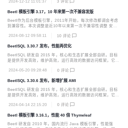
2024-12-12 11:01:37
3
评论
me("beetl"); //一个简单例子 SimpleBindings simpleBinding
s = new SimpleBindings(); simpleBindings.put("arg",arg);
Beetl 模板引擎 3.17，10 年来第一次不兼容发版
Map map = null; try { map = (Map)beetlE...
Beetl作为后台模板引擎，2011年开始，每次修改都调会考虑
到兼容性。本次调整是近10年以来第一次不兼容性调整 安全
漏洞CVE-2024-22533 修复，Beetl默认将不再支持Java直接
2024-08-12 09:58:11
10
评论
调用. Beetl的安全管理器设置为白名单方式WhiteListNativeS
ecurityManager，代替DefaultNativeSecurityManager NATI
BeetlSQL 3.30.7 发布，性能再优化
VE_CALL = FALSE NATIVE_SECUARTY_MANAGER= org.
beetl.core.WhiteListNativeSecurityManager 不兼容回顾：B
BeetlSQL 研发自 2015 年，核心和生态扩展全部自研。目标
eetl作为模板语言，支持Java方法和...
是提供开发高效，维护高效，运行高效的数据访问框架，它适
用范围广，定制性强，入门快。 阅读文档 源码和例子 在线体
2024-05-20 09:28:48
0
评论
验 多库使用 性能测试 插件支持 本次调整： sql-accelerator
不支持泛型字段 · Issue #I9PPBH 【轻量级 PR】：注释错误
BeetlSQL 3.30.6 发布，新增扩展 AMI
· Pull Request !164 sql-accelerator 性能优化，selectById
和selectAll内置方法优化，性能提升30% sql-jmh 新增ORM
BeetlSQL 研发自 2015 年，核心和生态扩展全部自研。目标
工具DBVisitor 的性能测试数据 最新测试结果，Score越大越
是提供开发高效，维护高效，运行高效的数据访问框架，它适
好： BeetlS...
用范围广，定制性强，入门快。 阅读文档 源码和例子 在线体
2024-04-14 22:15:20
0
评论
验 多库使用 性能测试 插件支持 本次调整： BaseMapper新
增扩展getProperty方法，根据主键获取某个字段值 Integer d
Beetl 模板引擎 3.16.1，性能 40 倍 Thymeleaf
eptId = (Integer)dao.getProperty(1,User::getDepartmentI
d); BaseMapper @AutoMapper(GetFieldsByIdAMI.class)
Beetl 研发自 2010 年，国内流行 Java 模板引擎，性能强
@SuppressWarnings("unchecked") ...