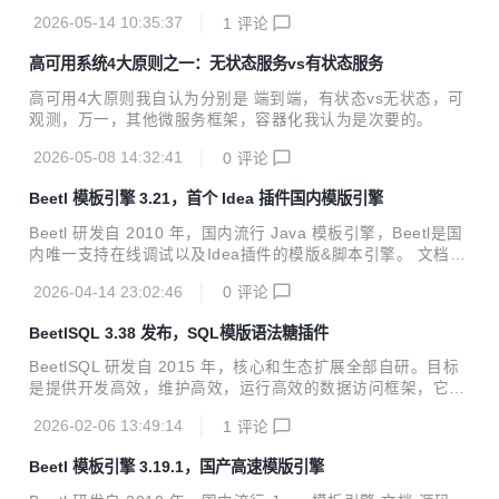
用范围广，定制性强，入门快。 阅读文档 源码和例子 在线体
2026-05-14 10:35:37
1
评论
验 多库使用 性能测试 插件支持 本次发布 支持Apache IotDB
数据库最新版本2.0，相比于早期0.1版本，IotDB支持JDBC的
高可用系统4大原则之一：无状态服务vs有状态服务
metadata和PreparedStatement 支持Apache Cassandra，
更新了翻页实现和使用新的JDBC驱动。很多系统用此数据库
高可用4大原则我自认为分别是 端到端，有状态vs无状态，可
作为Iot的时序数据库。 提供插件ErrorDebugInterceptor。仅
观测，万一，其他微服务框架，容器化我认为是次要的。
当SQL执行出错的时候，才打印调试信息，包含SQL语...
2026-05-08 14:32:41
0
评论
Beetl 模板引擎 3.21，首个 Idea 插件国内模版引擎
Beetl 研发自 2010 年，国内流行 Java 模板引擎，Beetl是国
内唯一支持在线调试以及Idea插件的模版&脚本引擎。 文档
源码 在线体验 模板性能测试 表达式引擎性能测试 性能优化指
2026-04-14 23:02:46
0
评论
南 本次发布包括 新增length函数，获取数组或者集合长度 新
增castBigDecimal函数，能把number或者字符串转为BigDeci
BeetlSQL 3.38 发布，SQL模版语法糖插件
mal 新增Idea插件，适配版本是2023以后idea，可以在市场
搜索”Beetl“ 插件支持 语法高亮 词法颜色 模板语言中代码提
BeetlSQL 研发自 2015 年，核心和生态扩展全部自研。目标
示，语法提示，关键字提示，属性提示 代码折叠 代码格式化
是提供开发高效，维护高效，运行高效的数据访问框架，它适
错误提示 自定义beetl定界符、占位符 Maven <depen...
用范围广，定制性强，入门快。 阅读文档 源码和例子 在线体
2026-02-06 13:49:14
1
评论
验 多库使用 性能测试 插件支持 本次发布 SQL模版的语法
糖，简化那种需要判断后再输出的情况，用在select 语句和up
Beetl 模板引擎 3.19.1，国产高速模版引擎
date语句中。可以运行单元测试ShortHolderTest了解其使
用。 如下安装插件 SugarTemplateConfig sugarBeetlSQL =