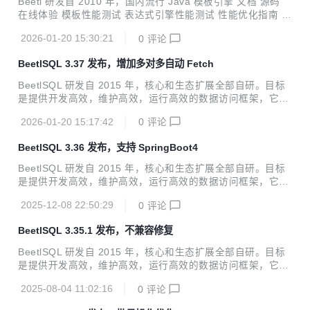
Beetl 研发自 2010 年，国内流行 Java 模板引擎 文档 源码
new SugarTemplateConfig(); sugarBeetlSQL.config(sqlMa
在线体验 模板性能测试 表达式引擎性能测试 性能优化指南 本
nager); <depen...
次发布修复了自定义HTML标签的配置BUG，Beetl同其他模
2026-01-20 15:30:21
0
评论
版语言有许多不同的地方，其中一个重要不同在于能自定义定
界符和站位符，包括 自定义定界符，如<% <? # 等任意符号
BeetlSQL 3.37 发布，增加多对多自动 Fetch
自定义占位符，如${},#{} 等任意符号 自定义HTML标签，如<
#topic name=""/> 或者 <yourPeffix:topic name=""/> 最多允
BeetlSQL 研发自 2015 年，核心和生态扩展全部自研。目标
许定义2对定界符和占位符，比如既支持<%%> ，也支持 #：
是提供开发高效，维护高效，运行高效的数据访问框架，它适
作为定界符 支持不同的模版文件名使用不同的定界符配置...
用范围广，定制性强，入门快。 阅读文档 源码和例子 在线体
2026-01-20 15:17:42
0
评论
验 多库使用 性能测试 插件支持 本次发布 修复SQL Server在
某些情况下获取不到表信息的BUG Fetch功能增加了多对多映
BeetlSQL 3.36 发布，支持 SpringBoot4
射 更新Beetl版本到最新的3.20.1 Fetch提供了新注解 @Fetc
hMany2Many，实现类如@Build注解提供的FetchMany2Ma
BeetlSQL 研发自 2015 年，核心和生态扩展全部自研。目标
nyAction，能实现通过中间表获取对对多数据 @Retention(R
是提供开发高效，维护高效，运行高效的数据访问框架，它适
etentionPolicy.RUNTIME) @Targe...
用范围广，定制性强，入门快。 阅读文档 源码和例子 在线体
2025-12-08 22:50:29
0
评论
验 多库使用 性能测试 插件支持 本次发布主要支持Spring Bo
ot 4 新增 sql-springboot4-starter 支持Spring Boot 4 数据库
BeetlSQL 3.35.1 发布，不兼容修复
集成。 Query类新增and or 接口，允许传入Consume<T>。
更新Beetl版本到最新的3.20。 BeetlSQL 核心功能 BeetlSQL
BeetlSQL 研发自 2015 年，核心和生态扩展全部自研。目标
核心 功能 sql-core 核心包，封装了 JDBC 操作，SQL 文件管
是提供开发高效，维护高效，运行高效的数据访问框架，它适
理，注解的注解...
用范围广，定制性强，入门快。 阅读文档 源码和例子 在线体
2025-08-04 11:02:16
0
评论
验 多库使用 性能测试 插件支持 修复2年前调整，导致BeetlS
QL不支持GeneralGet Bean 修复UpdateTemplateByIdBatch