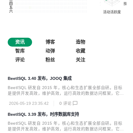
资讯
博客
造物
智库
动弹
收藏
评论
粉丝
关注
BeetlSQL 3.40 发布，JOOQ 集成
BeetlSQL 研发自 2015 年，核心和生态扩展全部自研。目标
是提供开发高效，维护高效，运行高效的数据访问框架，它适
用范围广，定制性强，入门快。 阅读文档 源码和例子 在线体
2026-05-19 23:35:42
0
评论
验 多库使用 性能测试 插件支持 本次发布新增BeetlSQL与JO
OQ集成，补充BeetlSQL在多表联合查询的类型安全SQL的不
BeetlSQL 3.39 发布，时序数据库支持
足。又能发挥BeetlSQL在对查询结果提供自动后处理的优势 J
OOQ（Java Object Oriented Querying） 是一个Java 生态
BeetlSQL 研发自 2015 年，核心和生态扩展全部自研。目标
的开源 SQL 构建与数据访问库，主打类型安全 SQL + 数据库
是提供开发高效，维护高效，运行高效的数据访问框架，它适
优先 + 代码生成 JooqHelper jooqHelper = ...