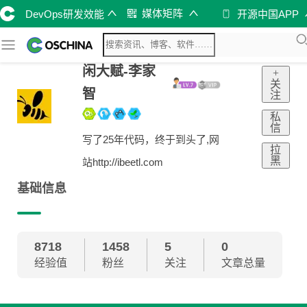
媒体矩阵
DevOps研发效能
开源中国APP
闲大赋-李家
+
关
智
注
私
信
写了25年代码，终于到头了,网
拉
黑
站http://ibeetl.com
基础信息
8718
1458
5
0
经验值
粉丝
关注
文章总量