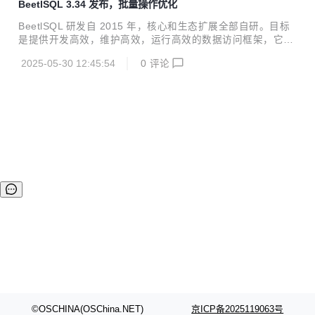
BeetlSQL 3.34 发布，批量操作优化
AMI导致List参数不启作用BUG ORM性能测试，更新sqlutils
版本，最新JMH测试结果（注: Score越大越好) Benchmark
BeetlSQL 研发自 2015 年，核心和生态扩展全部自研。目标
Mode Cnt Score ...
是提供开发高效，维护高效，运行高效的数据访问框架，它适
用范围广，定制性强，入门快。 阅读文档 源码和例子 在线体
2025-05-30 12:45:54
0
评论
验 多库使用 性能测试 插件支持 BaseMapper 增加对Batch做
的分批处理接口，新增insertBatch，updateBatch等分批处理
结果口，并更新了相应的InsertBatchAMI,UpdateByIdBatchA
MI 等接口实现 /** * 批量插入实体。 * 未指定batchSize情况
下，默认是DbStyle.getMaxBatchCount * @param list 实体
集...
©OSCHINA(OSChina.NET)
京ICP备2025119063号