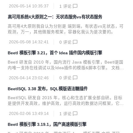
用范围广，定制性强，入门快。 阅读文档 源码和例子 在线体
2026-05-14 10:35:37
1
评论
验 多库使用 性能测试 插件支持 本次发布 支持Apache IotDB
数据库最新版本2.0，相比于早期0.1版本，IotDB支持JDBC的
高可用系统4大原则之一：无状态服务vs有状态服务
metadata和PreparedStatement 支持Apache Cassandra，
更新了翻页实现和使用新的JDBC驱动。很多系统用此数据库
高可用4大原则我自认为分别是 端到端，有状态vs无状态，可
作为Iot的时序数据库。 提供插件ErrorDebugInterceptor。仅
观测，万一，其他微服务框架，容器化我认为是次要的。
当SQL执行出错的时候，才打印调试信息，包含SQL语...
2026-05-08 14:32:41
0
评论
Beetl 模板引擎 3.21，首个 Idea 插件国内模版引擎
Beetl 研发自 2010 年，国内流行 Java 模板引擎，Beetl是国
内唯一支持在线调试以及Idea插件的模版&脚本引擎。 文档
源码 在线体验 模板性能测试 表达式引擎性能测试 性能优化指
2026-04-14 23:02:46
0
评论
南 本次发布包括 新增length函数，获取数组或者集合长度 新
增castBigDecimal函数，能把number或者字符串转为BigDeci
BeetlSQL 3.38 发布，SQL模版语法糖插件
mal 新增Idea插件，适配版本是2023以后idea，可以在市场
搜索”Beetl“ 插件支持 语法高亮 词法颜色 模板语言中代码提
BeetlSQL 研发自 2015 年，核心和生态扩展全部自研。目标
示，语法提示，关键字提示，属性提示 代码折叠 代码格式化
是提供开发高效，维护高效，运行高效的数据访问框架，它适
错误提示 自定义beetl定界符、占位符 Maven <depen...
用范围广，定制性强，入门快。 阅读文档 源码和例子 在线体
2026-02-06 13:49:14
1
评论
验 多库使用 性能测试 插件支持 本次发布 SQL模版的语法
糖，简化那种需要判断后再输出的情况，用在select 语句和up
Beetl 模板引擎 3.19.1，国产高速模版引擎
date语句中。可以运行单元测试ShortHolderTest了解其使
用。 如下安装插件 SugarTemplateConfig sugarBeetlSQL =