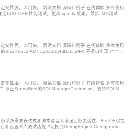
，定制性强，入门快。 阅读文档 源码和例子 在线体验 多库使用
数不启作用BUG ORM性能测试，更新sqlutils 版本，最新JMH测试结
，定制性强，入门快。 阅读文档 源码和例子 在线体验 多库使用
hAMI,UpdateByIdBatchAMI 等接口实现 /** * 批
，定制性强，入门快。 阅读文档 源码和例子 在线体验 多库使用
pringBoot的SQLManagerCustomize，支持SQLMan
多的业务系统需要表达式和脚本语言来增强业务灵活性，Beetl不仅提
点调试功能 //切换到DebugEngine Configuration