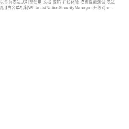
可以作为表达式引擎使用 文档 源码 在线体验 模板性能测试 表达
iteListNaticeSecurityManager 升级对antlr