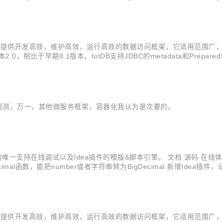
问库，主打类型安全 SQL + 数据库优先 + 代码生成 JooqHelper jooqHel
研。目标是提供开发高效，维护高效，运行高效的数据访问框架，它适用范围广
0，相比于早期0.1版本，IotDB支持JDBC的metadata和PreparedS
件ErrorDebugInterceptor。仅当SQL执行出错的时候，才打印调
可观测，万一，其他微服务框架，容器化我认为是次要的。
eetl是国内唯一支持在线调试以及Idea插件的模版&脚本引擎。 文档 源码
imal函数，能把number或者字符串转为BigDecimal 新增Idea插件
示 代码折叠 代码格式化 错误提示 自定义beetl定界符、占位符 Mave
研。目标是提供开发高效，维护高效，运行高效的数据访问框架，它适用范围广