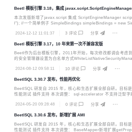
Beetl 模板引擎 3.18，集成 javax.script.ScriptEngineManage
本次发版新增了javax.script 集成 ScriptEngineManager scriptEn
2024-12-12 11:01:37
3
评论
分享
Beetl 模板引擎 3.17，10 年来第一次不兼容发版
Beetl作为后台模板引擎，2011年开始，每次修改都调会考虑到兼容
的安全管理器设置为白名单方式WhiteListNativeSecurityManager，代
NativeSecurityManager 不兼容回顾：Beetl作为模板语言，支
2024-08-12 09:58:11
10
评论
分享
BeetlSQL 3.30.7 发布，性能再优化
BeetlSQL 研发自 2015 年，核心和生态扩展全部自
性能测试 插件支持 本次调整： sql-accelerator 不支持泛型字段 · Is
化，性能提升30% sql-jmh 新增ORM工具DBVisitor 的性能测
2024-05-20 09:28:48
0
评论
分享
BeetlSQL 3.30.6 发布，新增扩展 AMI
BeetlSQL 研发自 2015 年，核心和生态扩展全部自
性能测试 插件支持 本次调整： BaseMapper新增扩展getProperty方法，根据主键获取