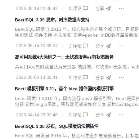
iented Querying） 是一个Java 生态的开源 SQL 构建与数据访
2026-05-19 23:35:42
0
评论
分享
BeetlSQL 3.39 发布，时序数据库支持
BeetlSQL 研发自 2015 年，核心和生态扩展全部自
性能测试 插件支持 本次发布 支持Apache IotDB数据库最新版本2.
新的JDBC驱动。很多系统用此数据库作为Iot的时序数据库。 提供插
2026-05-14 10:35:37
1
评论
分享
高可用系统4大原则之一：无状态服务vs有状态服务
高可用4大原则我自认为分别是 端到端，有状态vs无状态，
2026-05-08 14:32:41
0
评论
分享
Beetl 模板引擎 3.21，首个 Idea 插件国内模版引擎
Beetl 研发自 2010 年，国内流行 Java 模板引擎，B
包括 新增length函数，获取数组或者集合长度 新增castBigDec
法高亮 词法颜色 模板语言中代码提示，语法提示，关键字提示，属性提
2026-04-14 23:02:46
0
评论
分享
BeetlSQL 3.38 发布，SQL模版语法糖插件
BeetlSQL 研发自 2015 年，核心和生态扩展全部自