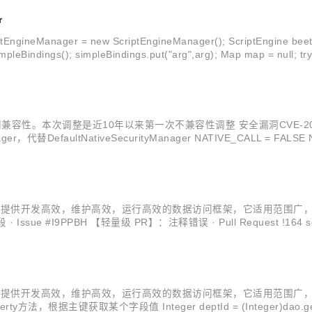
r
gineManager = new ScriptEngineManager(); ScriptEngine beetl
性。本次调整是近10年以来第一次不兼容性调整 安全漏洞CVE-2024-22
替DefaultNativeSecurityManager NATIVE_CALL = FALSE NAT
持Java方法和...
研。目标是提供开发高效，维护高效，运行高效的数据访问框架，它适用范围广
sue #I9PPBH 【轻量级 PR】：注释错误 · Pull Request !164 sql
试数据 最新测试结果，Score越大越好： BeetlS...
研。目标是提供开发高效，维护高效，运行高效的数据访问框架，它适用范围广
某个字段值 Integer deptId = (Integer)dao.getProperty(1,User::g