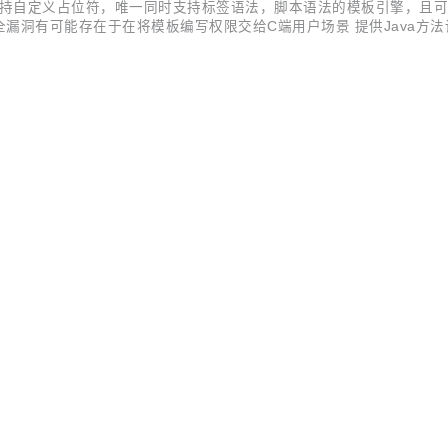
，世界唯一支持自定义占位符，唯一同时支持标签语法，脚本语法的模板引擎，且
漏洞有可能存在于在将模板编写权限交给C端用户场景 提供Java方法调用白名单机制Wh
4.13支持，支持JDK21+SpringBoot3+Spring6 最新版本 Maven <dependency> <groupId>com.ibeetl</gr...