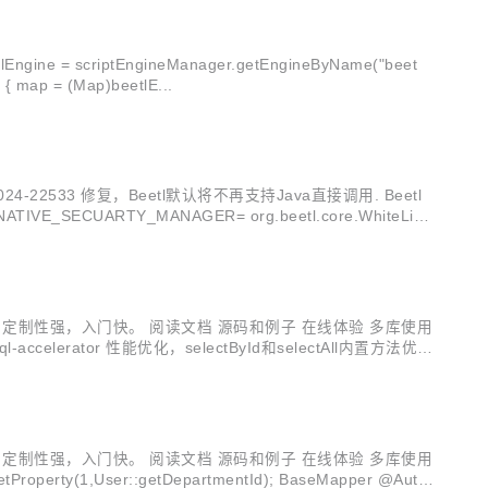
Engine = scriptEngineManager.getEngineByName("beet
l"); //一个简单例子 SimpleBindings simpleBindings = new SimpleBindings(); simpleBindings.put("arg",arg); Map map = null; try { map = (Map)beetlE...
533 修复，Beetl默认将不再支持Java直接调用. Beetl
IVE_SECUARTY_MANAGER= org.beetl.core.WhiteList
，定制性强，入门快。 阅读文档 源码和例子 在线体验 多库使用
-accelerator 性能优化，selectById和selectAll内置方法优
，定制性强，入门快。 阅读文档 源码和例子 在线体验 多库使用
etDepartmentId); BaseMapper @Auto