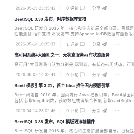
iented Querying） 是一个Java 生态的开源 SQL 构建与数据访
2026-05-19 23:35:42
0
评论
分享
BeetlSQL 3.39 发布，时序数据库支持
BeetlSQL 研发自 2015 年，核心和生态扩展全部自
性能测试 插件支持 本次发布 支持Apache IotDB数据库最新版本2.
新的JDBC驱动。很多系统用此数据库作为Iot的时序数据库。 提供插
2026-05-14 10:35:37
1
评论
分享
高可用系统4大原则之一：无状态服务vs有状态服务
高可用4大原则我自认为分别是 端到端，有状态vs无状态，
2026-05-08 14:32:41
0
评论
分享
Beetl 模板引擎 3.21，首个 Idea 插件国内模版引擎
Beetl 研发自 2010 年，国内流行 Java 模板引擎，B
包括 新增length函数，获取数组或者集合长度 新增castBigDec
法高亮 词法颜色 模板语言中代码提示，语法提示，关键字提示，属性提
2026-04-14 23:02:46
0
评论
分享
BeetlSQL 3.38 发布，SQL模版语法糖插件
BeetlSQL 研发自 2015 年，核心和生态扩展全部自