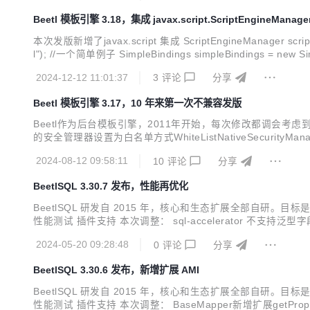
Beetl 模板引擎 3.18，集成 javax.script.ScriptEngineManage
本次发版新增了javax.script 集成 ScriptEngineManager scriptEn
2024-12-12 11:01:37
3
评论
分享
Beetl 模板引擎 3.17，10 年来第一次不兼容发版
Beetl作为后台模板引擎，2011年开始，每次修改都调会考虑到兼容
的安全管理器设置为白名单方式WhiteListNativeSecurityManager，代
NativeSecurityManager 不兼容回顾：Beetl作为模板语言，支
2024-08-12 09:58:11
10
评论
分享
BeetlSQL 3.30.7 发布，性能再优化
BeetlSQL 研发自 2015 年，核心和生态扩展全部自
性能测试 插件支持 本次调整： sql-accelerator 不支持泛型字段 · Is
化，性能提升30% sql-jmh 新增ORM工具DBVisitor 的性能测
2024-05-20 09:28:48
0
评论
分享
BeetlSQL 3.30.6 发布，新增扩展 AMI
BeetlSQL 研发自 2015 年，核心和生态扩展全部自
性能测试 插件支持 本次调整： BaseMapper新增扩展getProperty方法，根据主键获取