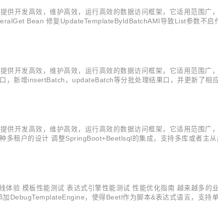
研。目标是提供开发高效，维护高效，运行高效的数据访问框架，它适用范围广
et Bean 修复UpdateTemplateByIdBatchAMI导致List参
研。目标是提供开发高效，维护高效，运行高效的数据访问框架，它适用范围广
sertBatch，updateBatch等分批处理结果口，并更新了相应的InsertBatc
量插入实体。 * 未指定batchSize情况下，默认是DbStyle.getMaxBatchCount * @param list 实体集...
研。目标是提供开发高效，维护高效，运行高效的数据访问框架，它适用范围广
户的设计 调整SpringBoot+Beetlsql的集成，支持多库或者主从库 调正S
ager生命周期定制 Query类提供方便的API，支持字段更新 maven <dependency> <groupId>com.ibeetl</groupId>...
档 源码 在线体验 模板性能测试 表达式引擎性能测试 性能优化指南 越来越
emplateEngine，使得Beetl作为脚本&表达式语言，支持单行和设置断
e("org.beetl.core.debug.Deb...