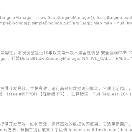
r
gineManager = new ScriptEngineManager(); ScriptEngine beetl
性。本次调整是近10年以来第一次不兼容性调整 安全漏洞CVE-2024-22
替DefaultNativeSecurityManager NATIVE_CALL = FALSE NAT
持Java方法和...
研。目标是提供开发高效，维护高效，运行高效的数据访问框架，它适用范围广
sue #I9PPBH 【轻量级 PR】：注释错误 · Pull Request !164 sql
试数据 最新测试结果，Score越大越好： BeetlS...
研。目标是提供开发高效，维护高效，运行高效的数据访问框架，它适用范围广
某个字段值 Integer deptId = (Integer)dao.getProperty(1,User::g