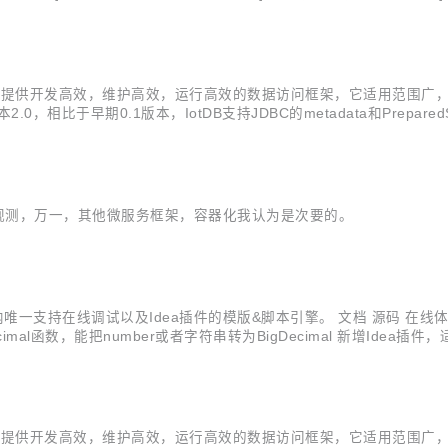
问库，主打类型安全 SQL + 数据库优先 + 代码生成 JooqHelper jooqHel
研。目标是提供开发高效，维护高效，运行高效的数据访问框架，它适用范围广
0，相比于早期0.1版本，IotDB支持JDBC的metadata和PreparedS
件ErrorDebugInterceptor。仅当SQL执行出错的时候，才打印调
可观测，万一，其他微服务框架，容器化我认为是次要的。
eetl是国内唯一支持在线调试以及Idea插件的模版&脚本引擎。 文档 源码
imal函数，能把number或者字符串转为BigDecimal 新增Idea插件
示 代码折叠 代码格式化 错误提示 自定义beetl定界符、占位符 Mave
研。目标是提供开发高效，维护高效，运行高效的数据访问框架，它适用范围广