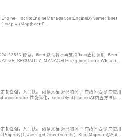
Engine = scriptEngineManager.getEngineByName("beet
l"); //一个简单例子 SimpleBindings simpleBindings = new SimpleBindings(); simpleBindings.put("arg",arg); Map map = null; try { map = (Map)beetlE...
533 修复，Beetl默认将不再支持Java直接调用. Beetl
IVE_SECUARTY_MANAGER= org.beetl.core.WhiteList
，定制性强，入门快。 阅读文档 源码和例子 在线体验 多库使用
-accelerator 性能优化，selectById和selectAll内置方法优
，定制性强，入门快。 阅读文档 源码和例子 在线体验 多库使用
etDepartmentId); BaseMapper @Auto