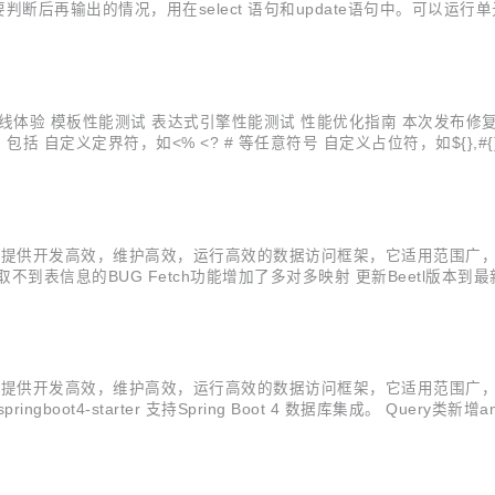
再输出的情况，用在select 语句和update语句中。可以运行单元测试Sh
; sugarBeetlSQL.config(sqlManager); <depen...
档 源码 在线体验 模板性能测试 表达式引擎性能测试 性能优化指南 本次发布
定界符，如<% <? # 等任意符号 自定义占位符，如${},#{} 等任意符
界符和占位符，比如既支持<%%> ，也支持 #： 作为定界符 支持不同的模版文件
研。目标是提供开发高效，维护高效，运行高效的数据访问框架，它适用范围广
到表信息的BUG Fetch功能增加了多对多映射 更新Beetl版本到最新的3.
对对多数据 @Retention(RetentionPolicy.RUNTIME) @Targe
研。目标是提供开发高效，维护高效，运行高效的数据访问框架，它适用范围广
ringboot4-starter 支持Spring Boot 4 数据库集成。 Query
ore 核心包，封装了 JDBC 操作，SQL 文件管理，注解的注解...