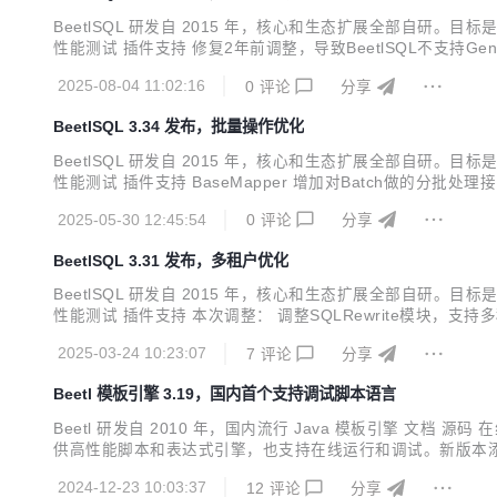
BeetlSQL 研发自 2015 年，核心和生态扩展全部自
性能测试 插件支持 修复2年前调整，导致BeetlSQL不支持GeneralG
果（注: Score越大越好) Benchmark Mode Cnt Score ...
2025-08-04 11:02:16
0
评论
分享
BeetlSQL 3.34 发布，批量操作优化
BeetlSQL 研发自 2015 年，核心和生态扩展全部自
性能测试 插件支持 BaseMapper 增加对Batch做的分批处理接口，新增in
2025-05-30 12:45:54
0
评论
分享
BeetlSQL 3.31 发布，多租户优化
BeetlSQL 研发自 2015 年，核心和生态扩展全部自
性能测试 插件支持 本次调整： 调整SQLRewrite模块，支持多种多租
2025-03-24 10:23:07
7
评论
分享
Beetl 模板引擎 3.19，国内首个支持调试脚本语言
Beetl 研发自 2010 年，国内流行 Java 模板引擎 文
供高性能脚本和表达式引擎，也支持在线运行和调试。新版本添加DebugT
conf = Configuration.defaultConfiguration(); conf.setEngin
2024-12-23 10:03:37
12
评论
分享