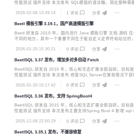
性能测试 插件支持 本次发布 SQL模版的语法糖，简化那种需要判断后
mplateConfig sugarBeetlSQL = new SugarTemplateConfig()
2026-02-06 13:49:14
1
评论
分享
Beetl 模板引擎 3.19.1，国产高速模版引擎
Beetl 研发自 2010 年，国内流行 Java 模板引擎 文
不同的地方，其中一个重要不同在于能自定义定界符和站位符，包括 自定义
yourPeffix:topic name=""/> 最多允许定义2对定
2026-01-20 15:30:21
0
评论
分享
BeetlSQL 3.37 发布，增加多对多自动 Fetch
BeetlSQL 研发自 2015 年，核心和生态扩展全部自
性能测试 插件支持 本次发布 修复SQL Server在某些情况下获取不
如@Build注解提供的FetchMany2ManyAction，能实现通过中间表获取
2026-01-20 15:17:42
0
评论
分享
BeetlSQL 3.36 发布，支持 SpringBoot4
BeetlSQL 研发自 2015 年，核心和生态扩展全部自
性能测试 插件支持 本次发布主要支持Spring Boot 4 新增 sql-sp
3.20。 BeetlSQL 核心功能 BeetlSQL 核心 功能 sql-c
2025-12-08 22:50:29
0
评论
分享
BeetlSQL 3.35.1 发布，不兼容修复