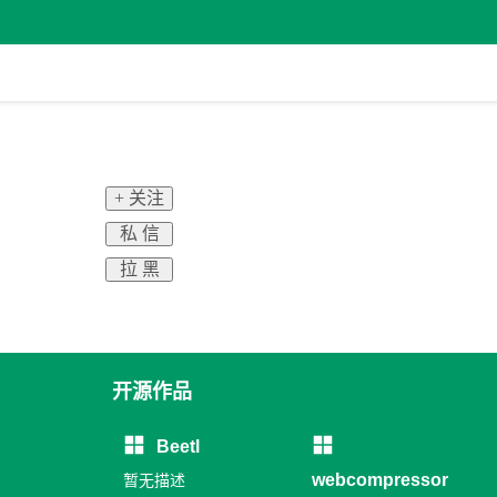
+ 关注
私 信
拉 黑
开源作品
Beetl
webcompressor
暂无描述