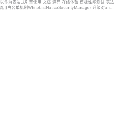
可以作为表达式引擎使用 文档 源码 在线体验 模板性能测试 表达
iteListNaticeSecurityManager 升级对antlr