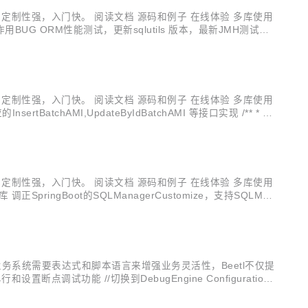
，定制性强，入门快。 阅读文档 源码和例子 在线体验 多库使用
数不启作用BUG ORM性能测试，更新sqlutils 版本，最新JMH测试结
，定制性强，入门快。 阅读文档 源码和例子 在线体验 多库使用
hAMI,UpdateByIdBatchAMI 等接口实现 /** * 批
，定制性强，入门快。 阅读文档 源码和例子 在线体验 多库使用
pringBoot的SQLManagerCustomize，支持SQLMan
多的业务系统需要表达式和脚本语言来增强业务灵活性，Beetl不仅提
点调试功能 //切换到DebugEngine Configuration