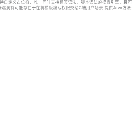
，世界唯一支持自定义占位符，唯一同时支持标签语法，脚本语法的模板引擎，且
漏洞有可能存在于在将模板编写权限交给C端用户场景 提供Java方法调用白名单机制Wh
4.13支持，支持JDK21+SpringBoot3+Spring6 最新版本 Maven <dependency> <groupId>com.ibeetl</gr...