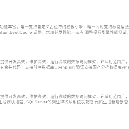
hecked") ...
擎，性能强悍，功能丰富。唯一支持自定义占位符的模板引擎，唯一同时支持标
aultBeetlCache 调整，增加并发性能一点点 调整模板引擎性能测
倍与Freemarker，40倍Thymleaf Maven <dependency> <groupId>com.ibeetl</groupId> <artifactId>beetl</...
研。目标是提供开发高效，维护高效，运行高效的数据访问框架，它适用范围广
代码，支持时序数据库Openplant 验证支持国产分析数据库ymatrix Bee
类似 Hibernate 那样提供 @Fetch，@FetchMany 等注解 sql-ma
研。目标是提供开发高效，维护高效，运行高效的数据访问框架，它适用范围广
块增强, SQLServer的列注释将从系统表获取 代码生成新增是否允许null B
h 类似 Hibernate 那样提供 @Fetch，@FetchMany 等注解 sql.