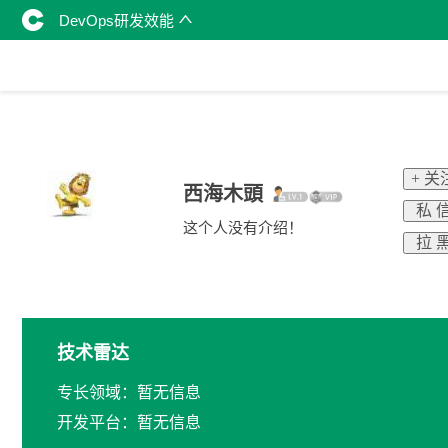
DevOps研发效能
+ 关
西海木頭
私 
这个人没有介绍！
拉 
技术雷达
专长领域：暂无信息
开发平台：暂无信息