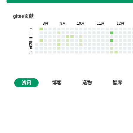
gitee贡献
资讯
博客
造物
智库