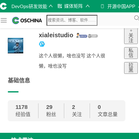
媒体矩阵
DevOps研发效能
开源中国APP
+
xialeistudio
关
注
私
信
这个人很懒，啥也没写 这个人很
拉
懒，啥也没写
黑
基础信息
1178
29
2
0
经验值
粉丝
关注
文章总量