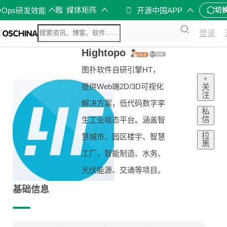
媒体矩阵
vOps研发效能
开源中国APP
切
登录
Hightopo
图扑软件自研引擎HT，
+
提供Web端2D/3D可视化
关
注
解决方案，低代码数字孪
私
信
生工业组态平台。涵盖智
拉
慧城市、园区楼宇、智慧
黑
工厂、智能制造、水务、
光伏能源、交通等项目。
基础信息