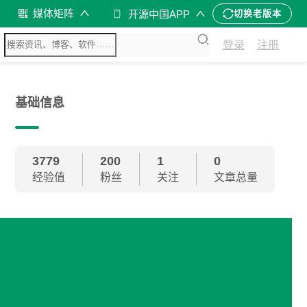
媒体矩阵
开源中国APP
切换老版本
登录
注册
基础信息
3779
200
1
0
经验值
粉丝
关注
文章总量