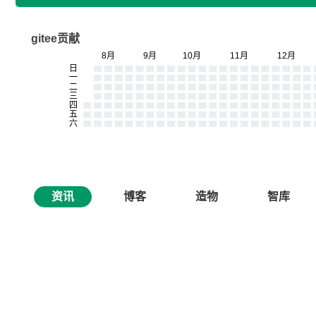
gitee贡献
资讯
博客
造物
智库