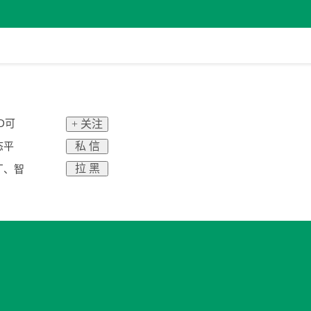
D可
+ 关注
私 信
态平
拉 黑
厂、智
。