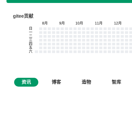
gitee贡献
资讯
博客
造物
智库