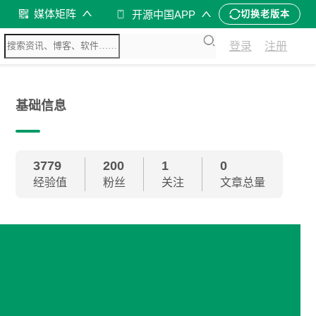
媒体矩阵
开源中国APP
切换老版本
登录
注册
基础信息
3779
200
1
0
经验值
粉丝
关注
文章总量