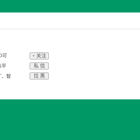
D可
+ 关注
私 信
态平
拉 黑
厂、智
。