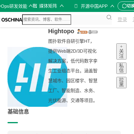
媒体矩阵
vOps研发效能
开源中国APP
切
登录
Hightopo
图扑软件自研引擎HT，
+
提供Web端2D/3D可视化
关
注
解决方案，低代码数字孪
私
信
生工业组态平台。涵盖智
拉
慧城市、园区楼宇、智慧
黑
工厂、智能制造、水务、
光伏能源、交通等项目。
基础信息