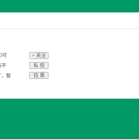
D可
+ 关注
私 信
态平
拉 黑
厂、智
。