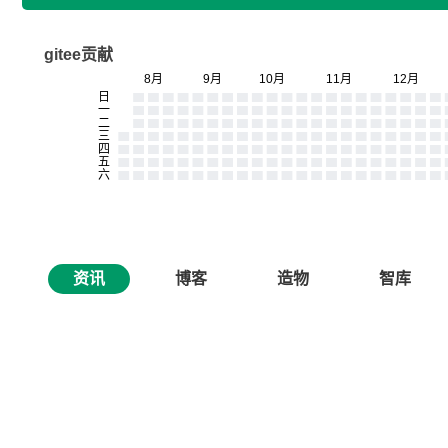
gitee贡献
资讯
博客
造物
智库