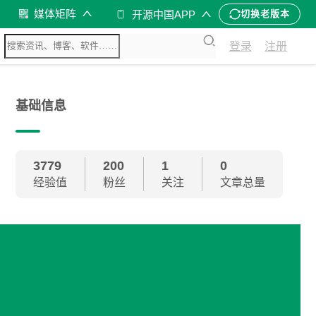
媒体矩阵
开源中国APP
切换老版本
登录
注册
基础信息
3779
200
1
0
经验值
粉丝
关注
文章总量