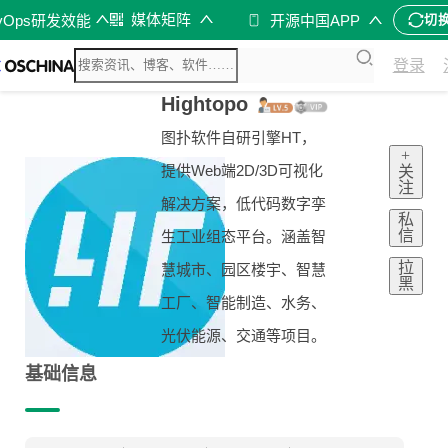
媒体矩阵
vOps研发效能
开源中国APP
切
登录
Hightopo
图扑软件自研引擎HT，
+
提供Web端2D/3D可视化
关
注
解决方案，低代码数字孪
私
信
生工业组态平台。涵盖智
拉
慧城市、园区楼宇、智慧
黑
工厂、智能制造、水务、
光伏能源、交通等项目。
基础信息