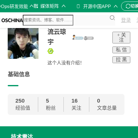
媒体矩阵
vOps研发效能
开源中国APP
切
登录
流云琼
+ 关
注
宇
私 信
拉 黑
这个人没有介绍！
基础信息
250
5
16
0
经验值
粉丝
关注
文章总量
技术雷达