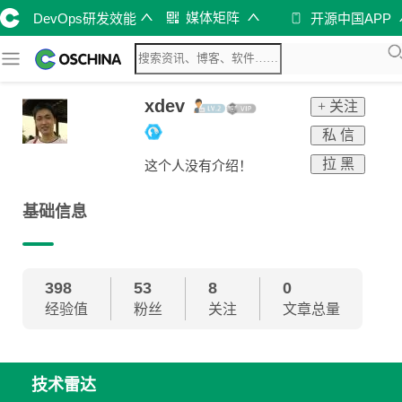
媒体矩阵
DevOps研发效能
开源中国APP
xdev
+ 关注
私 信
拉 黑
这个人没有介绍！
基础信息
398
53
8
0
经验值
粉丝
关注
文章总量
技术雷达