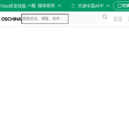
媒体矩阵
vOps研发效能
开源中国APP
切
登录