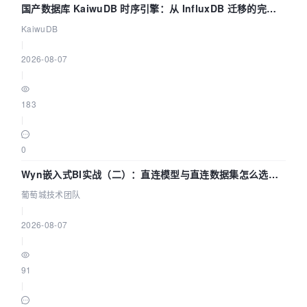
国产数据库 KaiwuDB 时序引擎：从 InfluxDB 迁移的完整
技术路径
KaiwuDB
|
2026-08-07
|
183
|
0
Wyn嵌入式BI实战（二）：直连模型与直连数据集怎么选，
参数为什么不生效？| 葡萄城技术团队
葡萄城技术团队
|
2026-08-07
|
91
|