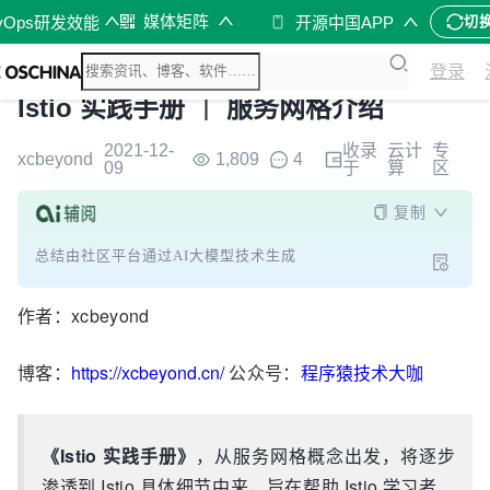
媒体矩阵
vOps研发效能
开源中国APP
切
登录
Istio 实践手册 ｜ 服务网格介绍
2021-12-
收录
云计
专
xcbeyond
1,809
4
09
于
算
区
复制
总结由社区平台通过AI大模型技术生成
作者：xcbeyond
博客：
https://xcbeyond.cn/
公众号：
程序猿技术大咖
《Istio 实践手册》
，从服务网格概念出发，将逐步
渗透到 Istio 具体细节中来，旨在帮助 Istio 学习者、