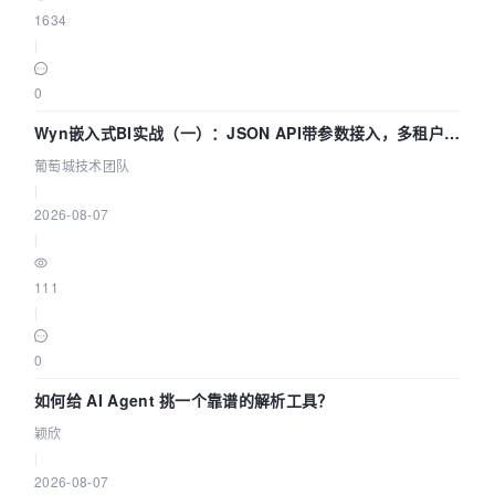
1634
|
0
Wyn嵌入式BI实战（一）：JSON API带参数接入，多租户数
据源配置指南 | 葡萄城技术团队
葡萄城技术团队
|
2026-08-07
|
111
|
0
如何给 AI Agent 挑一个靠谱的解析工具？
颖欣
|
2026-08-07