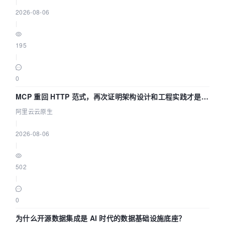
|
2026-08-06
|
195
|
0
MCP 重回 HTTP 范式，再次证明架构设计和工程实践才是稀
缺资源
阿里云云原生
|
2026-08-06
|
502
|
0
为什么开源数据集成是 AI 时代的数据基础设施底座？