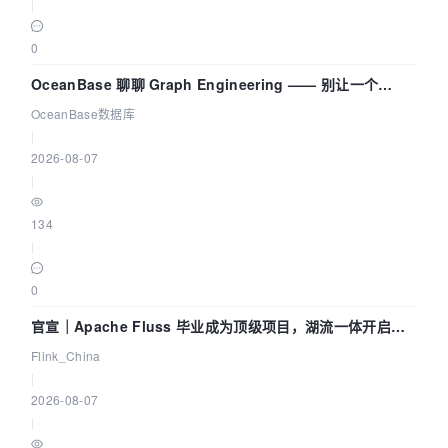
|
0
OceanBase 聊聊 Graph Engineering —— 别让一个
Agent 既当运动员又
OceanBase数据库
|
2026-08-07
|
134
|
0
官宣｜Apache Fluss 毕业成为顶级项目，湖流一体开启
Agentic Lake 全面实时化时代
Flink_China
|
2026-08-07
|