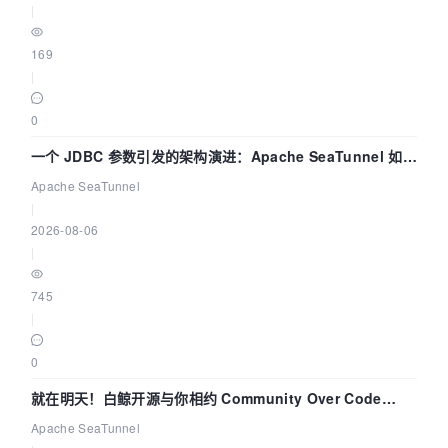
|
169
|
0
一个 JDBC 参数引发的架构演进：Apache SeaTunnel 如何
解决数据同步中的“定时 Flush”难题
Apache SeaTunnel
|
2026-08-06
|
745
|
0
就在明天！白鲸开源与你相约 Community Over Code
Asia 2026 主题演讲！
Apache SeaTunnel