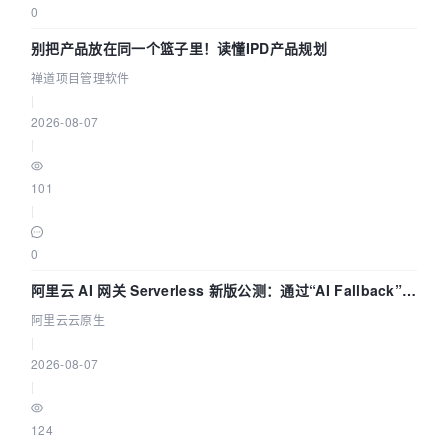
0
别把产品放在同一个篮子里！读懂IPD产品规划
禅道项目管理软件
|
2026-08-07
|
101
|
0
阿里云 AI 网关 Serverless 新版公测：通过“AI Fallback”与
拓扑可视化构建 AI 流量治理底座
阿里云云原生
|
2026-08-07
|
124