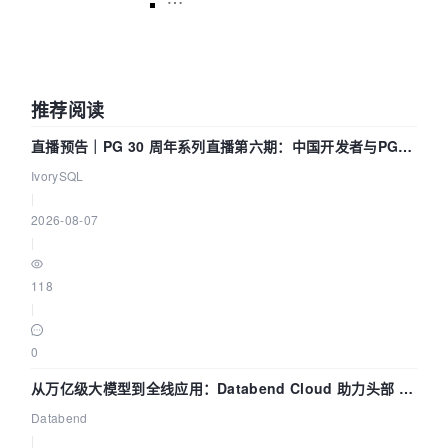
推荐阅读
直播预告｜PG 30 周年系列直播第六期：中国开发者与PG内
核——我们改得动吗？我们贡献了什么？
IvorySQL
|
2026-08-07
|
118
|
0
从万亿级大模型到全线应用：Databend Cloud 助力头部 AI
企业构建全链路 Trace 数据管道
Databend
|