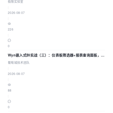
极限实验室
|
2026-08-07
|
226
|
0
Wyn嵌入式BI实战（三）：仪表板筛选器+报表查询面板，参
数联动全闭环
葡萄城技术团队
|
2026-08-07
|
88
|
0