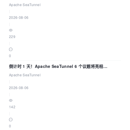
Apache SeaTunnel
|
2026-08-06
|
229
|
0
倒计时 1 天！Apache SeaTunnel 6 个议题将亮相
Community Over Code Asia 2026
Apache SeaTunnel
|
2026-08-06
|
142
|
0