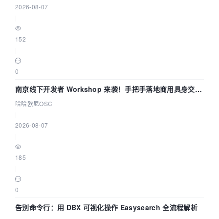
2026-08-07
|
152
|
0
南京线下开发者 Workshop 来袭！手把手落地商用具身交互
智能 Agent 应用
哈哈欧尼OSC
|
2026-08-07
|
185
|
0
告别命令行：用 DBX 可视化操作 Easysearch 全流程解析