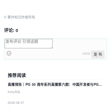
© 著作权归作者所有
评论: 0
0/500
发 布
推荐阅读
直播预告｜PG 30 周年系列直播第六期：中国开发者与PG内
核——我们改得动吗？我们贡献了什么？
IvorySQL
|
2026-08-07
|