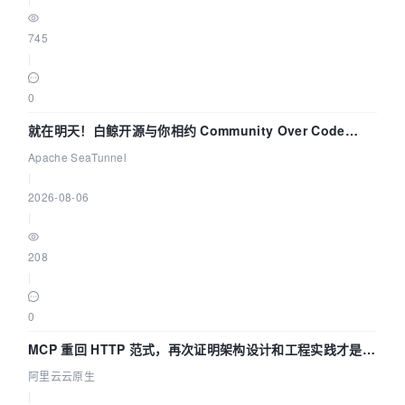
745
|
0
就在明天！白鲸开源与你相约 Community Over Code
Asia 2026 主题演讲！
Apache SeaTunnel
|
2026-08-06
|
208
|
0
MCP 重回 HTTP 范式，再次证明架构设计和工程实践才是稀
缺资源
阿里云云原生
|