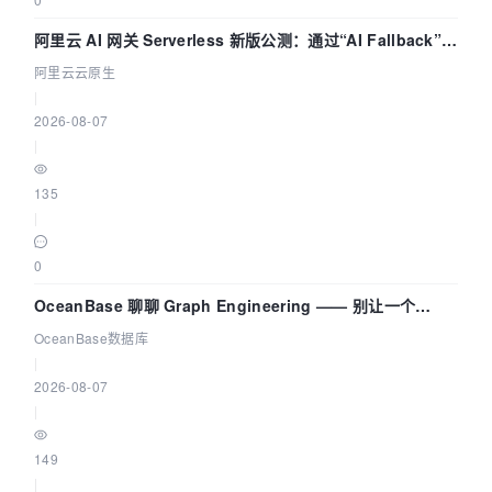
阿里云 AI 网关 Serverless 新版公测：通过“AI Fallback”与
拓扑可视化构建 AI 流量治理底座
阿里云云原生
|
2026-08-07
|
135
|
0
OceanBase 聊聊 Graph Engineering —— 别让一个
Agent 既当运动员又
OceanBase数据库
|
2026-08-07
|
149
|