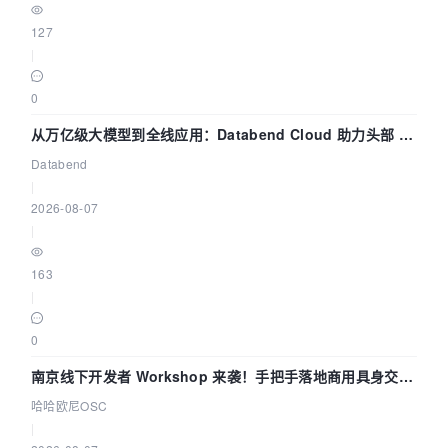
127
|
0
从万亿级大模型到全线应用：Databend Cloud 助力头部 AI
企业构建全链路 Trace 数据管道
Databend
|
2026-08-07
|
163
|
0
南京线下开发者 Workshop 来袭！手把手落地商用具身交互
智能 Agent 应用
哈哈欧尼OSC
|