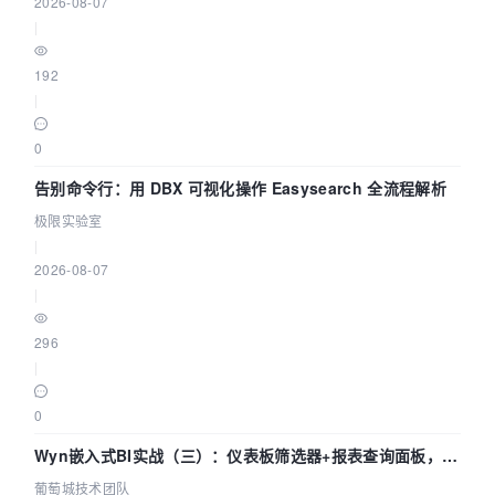
2026-08-07
|
192
|
0
告别命令行：用 DBX 可视化操作 Easysearch 全流程解析
极限实验室
|
2026-08-07
|
296
|
0
Wyn嵌入式BI实战（三）：仪表板筛选器+报表查询面板，参
数联动全闭环
葡萄城技术团队