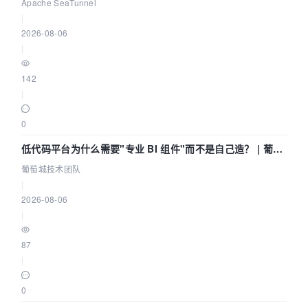
Community Over Code Asia 2026
Apache SeaTunnel
|
2026-08-06
|
142
|
0
低代码平台为什么需要"专业 BI 组件"而不是自己造？ | 葡萄
城技术团队
葡萄城技术团队
|
2026-08-06
|
87
|
0