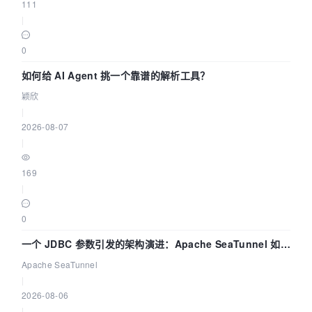
111
|
0
如何给 AI Agent 挑一个靠谱的解析工具？
颖欣
|
2026-08-07
|
169
|
0
一个 JDBC 参数引发的架构演进：Apache SeaTunnel 如何
解决数据同步中的“定时 Flush”难题
Apache SeaTunnel
|
2026-08-06
|