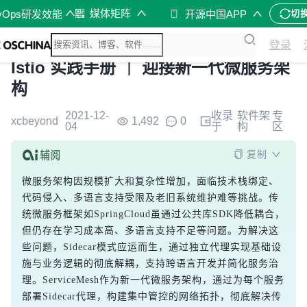
媒体矩阵
vOps研发效能
开源中国APP
切
登录
Istio 实践手册 ｜ 迎接新一代微服务架
构
2021-12-
收录
软件架
专
xcbeyond
1,492
0
04
于
构
区
复制
微服务架构因规模扩大和复杂性增加，面临技术栈绑定、
代码侵入、多语言支持受限及老旧系统维护难等挑战。传
统微服务框架如SpringCloud虽通过公共库SDK降低耦合，
但仍存在学习成本高、多语言支持不足等问题。为解决这
些问题，Sidecar模式应运而生，通过独立代理实现基础设
施与业务逻辑的彻底解耦，支持跨语言开发并简化服务治
理。ServiceMesh作为新一代微服务架构，通过为每个服务
部署Sidecar代理，构建集中管控的网络拓扑，彻底解决传