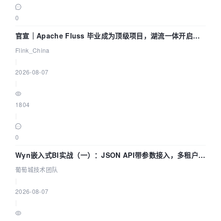
0
官宣｜Apache Fluss 毕业成为顶级项目，湖流一体开启
Agentic Lake 全面实时化时代
Flink_China
|
2026-08-07
|
1804
|
0
Wyn嵌入式BI实战（一）：JSON API带参数接入，多租户数
据源配置指南 | 葡萄城技术团队
葡萄城技术团队
|
2026-08-07
|