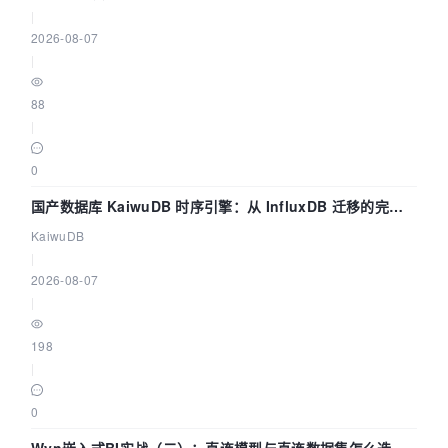
|
2026-08-07
|
88
|
0
国产数据库 KaiwuDB 时序引擎：从 InfluxDB 迁移的完整
技术路径
KaiwuDB
|
2026-08-07
|
198
|
0
Wyn嵌入式BI实战（二）：直连模型与直连数据集怎么选，