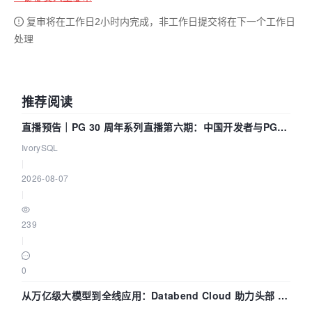
复审将在工作日2小时内完成，非工作日提交将在下一个工作日
处理
推荐阅读
直播预告｜PG 30 周年系列直播第六期：中国开发者与PG内
核——我们改得动吗？我们贡献了什么？
IvorySQL
|
2026-08-07
|
239
|
0
从万亿级大模型到全线应用：Databend Cloud 助力头部 AI