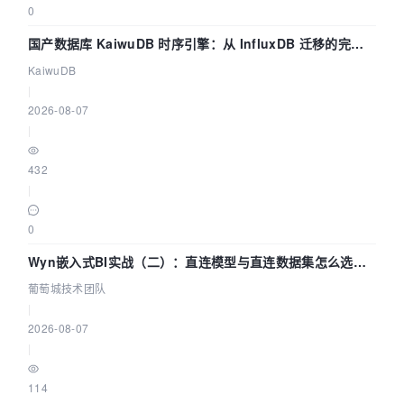
0
国产数据库 KaiwuDB 时序引擎：从 InfluxDB 迁移的完整
技术路径
KaiwuDB
|
2026-08-07
|
432
|
0
Wyn嵌入式BI实战（二）：直连模型与直连数据集怎么选，
参数为什么不生效？| 葡萄城技术团队
葡萄城技术团队
|
2026-08-07
|
114