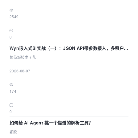
|
2549
|
0
Wyn嵌入式BI实战（一）：JSON API带参数接入，多租户数
据源配置指南 | 葡萄城技术团队
葡萄城技术团队
|
2026-08-07
|
174
|
0
如何给 AI Agent 挑一个靠谱的解析工具？
颖欣