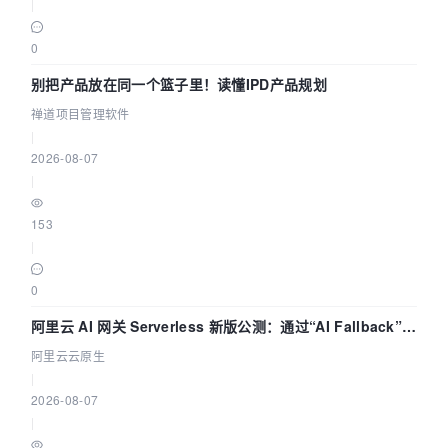
|
0
别把产品放在同一个篮子里！读懂IPD产品规划
禅道项目管理软件
|
2026-08-07
|
153
|
0
阿里云 AI 网关 Serverless 新版公测：通过“AI Fallback”与
拓扑可视化构建 AI 流量治理底座
阿里云云原生
|
2026-08-07
|