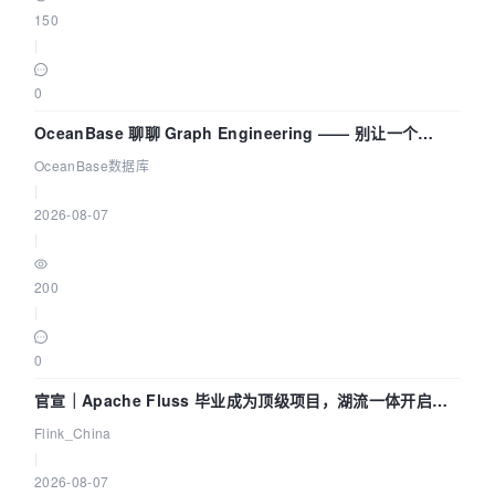
150
|
0
OceanBase 聊聊 Graph Engineering —— 别让一个
Agent 既当运动员又
OceanBase数据库
|
2026-08-07
|
200
|
0
官宣｜Apache Fluss 毕业成为顶级项目，湖流一体开启
Agentic Lake 全面实时化时代
Flink_China
|
2026-08-07