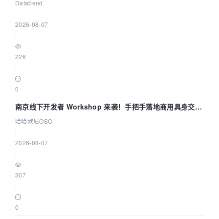
企业构建全链路 Trace 数据管道
Databend
|
2026-08-07
|
226
|
0
南京线下开发者 Workshop 来袭！手把手落地商用具身交互
智能 Agent 应用
哈哈欧尼OSC
|
2026-08-07
|
307
|
0