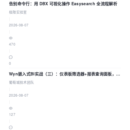
告别命令行：用 DBX 可视化操作 Easysearch 全流程解析
极限实验室
|
2026-08-07
|
470
|
0
Wyn嵌入式BI实战（三）：仪表板筛选器+报表查询面板，参
数联动全闭环
葡萄城技术团队
|
2026-08-07
|
127
|