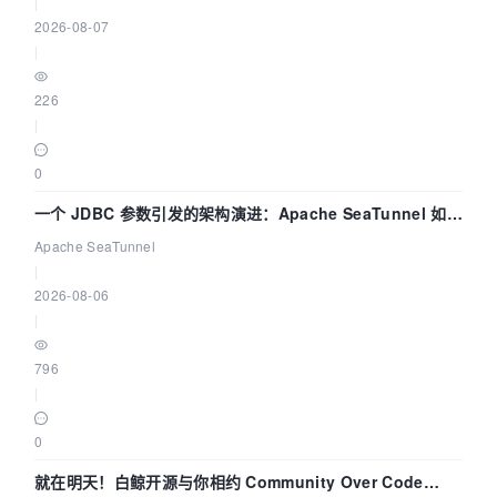
|
2026-08-07
|
226
|
0
一个 JDBC 参数引发的架构演进：Apache SeaTunnel 如何
解决数据同步中的“定时 Flush”难题
Apache SeaTunnel
|
2026-08-06
|
796
|
0
就在明天！白鲸开源与你相约 Community Over Code