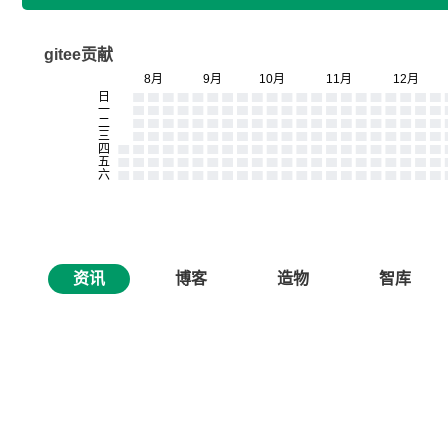
gitee贡献
资讯
博客
造物
智库