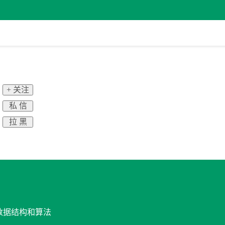
+ 关注
私 信
拉 黑
与数据结构和算法