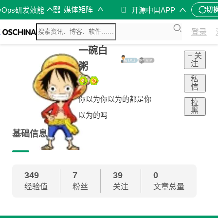
媒体矩阵
vOps研发效能
开源中国APP
切
登录
一碗白
+ 关
注
粥
私
信
你以为你以为的都是你
拉
黑
以为的吗
基础信息
349
7
39
0
经验值
粉丝
关注
文章总量