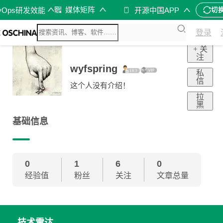
媒体矩阵
vOps研发效能
开源中国APP
切
登录
+ 关
注
wyfspring
私
信
这个人没有介绍！
拉
黑
基础信息
0
1
6
0
经验值
粉丝
关注
文章总量
技术雷达