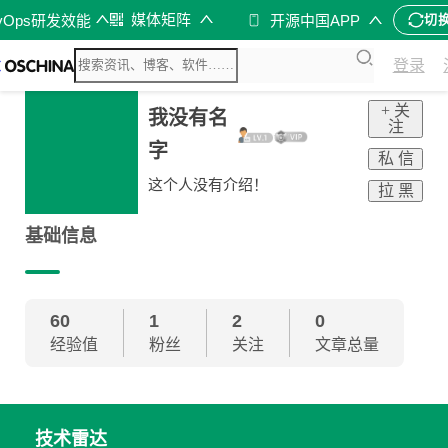
媒体矩阵
vOps研发效能
开源中国APP
切
登录
+ 关
我没有名
注
字
私 信
这个人没有介绍！
拉 黑
基础信息
60
1
2
0
经验值
粉丝
关注
文章总量
技术雷达