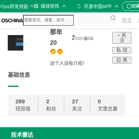
媒体矩阵
vOps研发效能
开源中国APP
切
登录
那年
+ 关
注
20
私 信
拉 黑
这个人没有介绍！
基础信息
289
2
27
0
经验值
粉丝
关注
文章总量
技术雷达