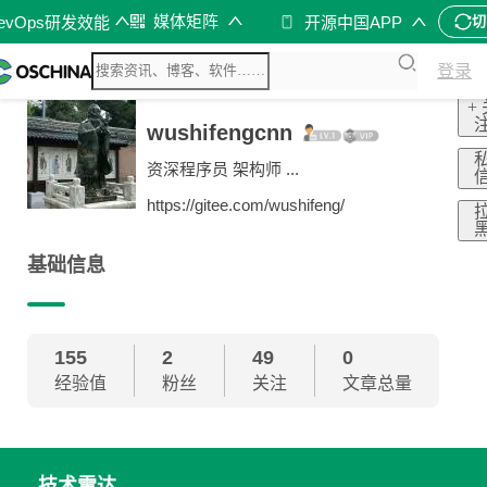
媒体矩阵
evOps研发效能
开源中国APP
切
登录
+
wushifengcnn
资深程序员 架构师 ...
https://gitee.com/wushifeng/
基础信息
155
2
49
0
经验值
粉丝
关注
文章总量
技术雷达