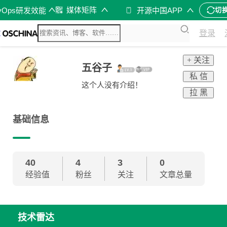
媒体矩阵
vOps研发效能
开源中国APP
切
登录
+ 关注
五谷子
私 信
这个人没有介绍！
拉 黑
基础信息
40
4
3
0
经验值
粉丝
关注
文章总量
技术雷达