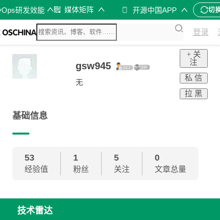
媒体矩阵
vOps研发效能
开源中国APP
切
登录
+ 关
注
gsw945
私 信
无
拉 黑
基础信息
53
1
5
0
经验值
粉丝
关注
文章总量
技术雷达