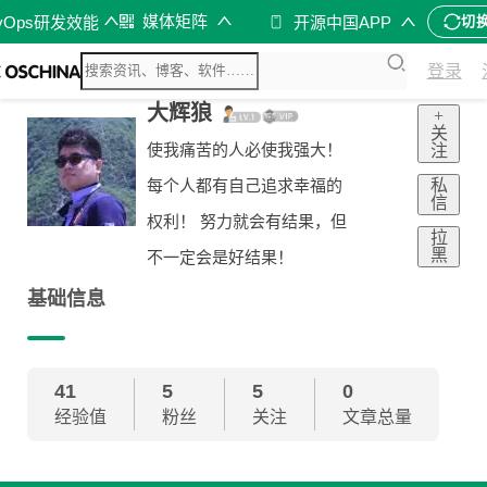
媒体矩阵
vOps研发效能
开源中国APP
切
登录
大辉狼
+
关
使我痛苦的人必使我强大！
注
私
每个人都有自己追求幸福的
信
权利！ 努力就会有结果，但
拉
黑
不一定会是好结果！
基础信息
41
5
5
0
经验值
粉丝
关注
文章总量